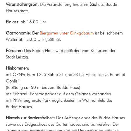
Veranstaltungsort.
Die Veranstaltung findet im
Saal
des Budde-
Hauses statt.
Einlass:
ab 16.00 Uhr
Gastronomie:
Der
Biergarten unter Ginkgobaum
ist bei schönem
Wetter ab 15.00 Uhr geöffnet.
Förderer:
Das Budde-Haus wird gefördert vom Kulturamt der
Stadt Leipzig.
Hinkommen:
mit ÖPNV: Tram 12, S-Bahn: S1 und S3 bis Haltestelle „S-Bahnhof
Gohlis“
(fußläufig ca. 50 m bis zum Budde-Haus)
mit Fahrrad: Fahrradständer auf dem Gelände vorhanden
mit PKW: begrenzte Parkmöglichkeiten im Wohnumfeld des
Budde-Hauses
Hinweis zur Barrierefreiheit:
Das Außengelände des Budde-Hauses
sowie das Erdgeschoss des Gartenhauses sind barrierefrei. Der
Zugang zum Veranstaltungshaus ist mit Unterstützung möglich.