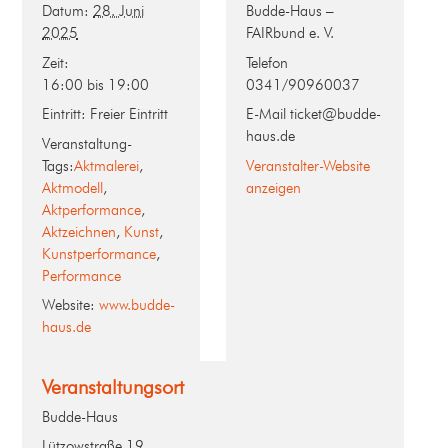
Datum:
28. Juni
Budde-Haus –
2025
FAIRbund e. V.
Zeit:
Telefon
16:00 bis 19:00
0341/90960037
Eintritt:
Freier Eintritt
E-Mail
ticket@budde-
haus.de
Veranstaltung-
Tags:
Aktmalerei
,
Veranstalter-Website
Aktmodell
,
anzeigen
Aktperformance
,
Aktzeichnen
,
Kunst
,
Kunstperformance
,
Performance
Website:
www.budde-
haus.de
Veranstaltungsort
Budde-Haus
Lützowstraße 19