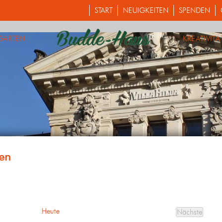
START
NEUIGKEITEN
SPENDEN
GARTEN
KREATIVITÄ
Heute
Nächste
Veranstalt