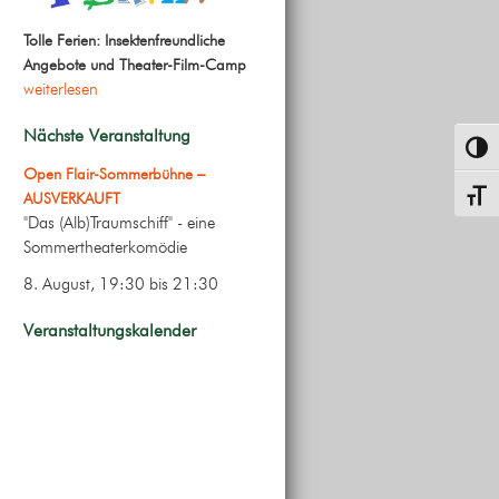
Tolle Ferien: Insektenfreundliche
Angebote und Theater-Film-Camp
weiterlesen
Nächste Veranstaltung
Umsch
Open Flair-Sommerbühne –
Schrif
AUSVERKAUFT
"Das (Alb)Traumschiff" - eine
Sommertheaterkomödie
8. August, 19:30
bis
21:30
Veranstaltungskalender