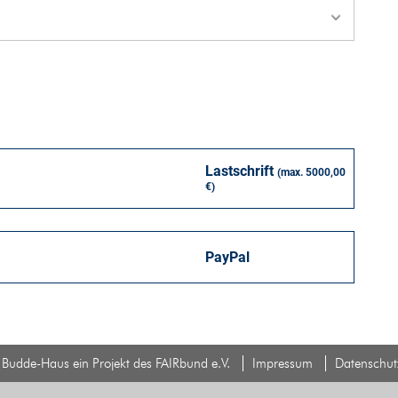
Budde-Haus ein Projekt des FAIRbund e.V.
Impressum
Datenschut