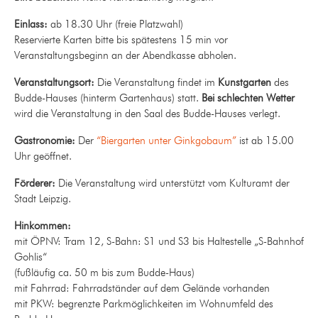
Einlass:
ab 18.30 Uhr
(freie Platzwahl)
R
eservierte Karten bitte bis spätestens 15 min vor
Veranstaltungsbeginn an der Abendkasse abholen.
Veranstaltungsort:
Die Veranstaltung findet im
Kunstgarten
des
Budde-Hauses (hinterm Gartenhaus) statt.
Bei schlechten Wetter
wird die Veranstaltung in den Saal des Budde-Hauses verlegt.
Gastronomie:
Der
“Biergarten unter Ginkgobaum”
ist ab 15.00
Uhr geöffnet.
Förderer:
Die Veranstaltung wird unterstützt vom Kulturamt der
Stadt Leipzig.
Hinkommen:
mit ÖPNV: Tram 12, S-Bahn: S1 und S3 bis Haltestelle „S-Bahnhof
Gohlis“
(fußläufig ca. 50 m bis zum Budde-Haus)
mit Fahrrad: Fahrradständer auf dem Gelände vorhanden
mit PKW: begrenzte Parkmöglichkeiten im Wohnumfeld des