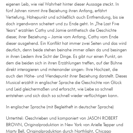
eigenen Leib, wie viel Wahrheit hinter dieser Aussage steckt. In
fünf Jahren nimmt ihre Beziehung ihren Anfang, erfährt
Vertiefung, Höhepunkt und schließlich auch Entfremdung, bis sie
doch irgendwann scheitert und zu Ende geht. In „The Last Five
Years“ erzählen Cathy und Jamie antithetisch die Geschichte
dieser, ihrer Beziehung – Jamie vom Anfang, Cathy vom Ende
dieser ausgehend. Ein Konflikt hat immer zwei Seiten und das wird
deutlich, denn beide stehen beinahe immer allein da und besingen
in ihren Liedern ihre Sicht der Dinge. Es gibt nur einen Punkt, an
dem die beiden sich in ihren Erzählungen treffen, auf der Bühne
direkt interagieren und miteinander singen: Ihre Hochzeit, die
auch den Höhe- und Wendepunkt ihrer Beziehung darstellt. Dieses
Musical erzählt in englischer Sprache die Geschichte von Glück
und Leid gleichermaßen und erforscht, wie Liebe so schnell
entstehen und sich doch so schnell wieder verflüchtigen kann.
In englischer Sprache (mit Begleitheft in deutscher Sprache)
Untertitel: Geschrieben und komponiert von JASON ROBERT
BROWN, Originalproduktion in New York von Arielle Tepper und
Marty Bell, Originalproduktion durch Northlight, Chicago