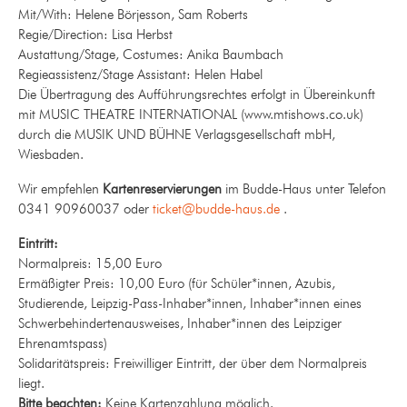
Mit/With: Helene Börjesson, Sam Roberts
Regie/Direction: Lisa Herbst
Austattung/Stage, Costumes: Anika Baumbach
Regieassistenz/Stage Assistant: Helen Habel
Die Übertragung des Aufführungsrechtes erfolgt in Übereinkunft
mit MUSIC THEATRE INTERNATIONAL (www.mtishows.co.uk)
durch die MUSIK UND BÜHNE Verlagsgesellschaft mbH,
Wiesbaden.
Wir empfehlen
Kartenreservierungen
im Budde-Haus unter Telefon
0341 90960037 oder
ticket@budde-haus.de
.
Eintritt:
Normalpreis: 15,00 Euro
Ermäßigter Preis: 10,00 Euro (für Schüler*innen, Azubis,
Studierende, Leipzig-Pass-Inhaber*innen, Inhaber*innen eines
Schwerbehindertenausweises, Inhaber*innen des Leipziger
Ehrenamtspass)
Solidaritätspreis: Freiwilliger Eintritt, der über dem Normalpreis
liegt.
Bitte beachten:
Keine Kartenzahlung möglich.