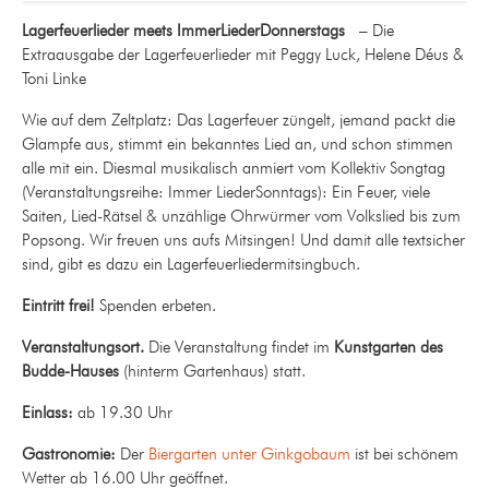
Lagerfeuerlieder meets
ImmerLiederDonn
ers
tags
–
Die
Extraausgabe der
Lagerfeuerlieder
mit
Peggy Luck, Helene Déus &
Toni Linke
Wie auf dem Zeltplatz: Das Lagerfeuer züngelt, jemand packt die
Glampfe aus, stimmt ein bekanntes Lied an, und schon stimmen
alle mit ein. Diesmal musikalisch anmiert vom Kollektiv Songtag
(Veranstaltungsreihe: Immer LiederSonntags): Ein Feuer, viele
Saiten, Lied-Rätsel & unzählige Ohrwürmer vom Volkslied bis zum
Popsong. Wir freuen uns aufs Mitsingen! Und damit alle textsicher
sind, gibt es dazu ein Lagerfeuerliedermitsingbuch.
Eintritt frei!
Spenden erbeten.
Veranstaltungsort.
Die Veranstaltung findet im
Kunstgarten des
Budde-Hauses
(hinterm Gartenhaus) statt.
Einlass:
ab 19.30 Uhr
Gastronomie:
Der
Biergarten unter Ginkgobaum
ist bei schönem
Wetter ab 16.00 Uhr geöffnet.