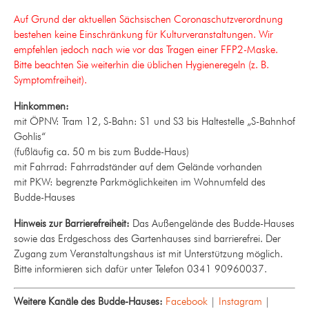
Auf Grund der aktuellen Sächsischen Coronaschutzverordnung
bestehen keine Einschränkung für Kulturveranstaltungen.
Wir
empfehlen
jedoch nach wie vor das Tragen einer FFP2-Maske.
Bitte beachten Sie weiterhin die üblichen Hygieneregeln (z. B.
Symptomfreiheit).
Hinkommen:
mit ÖPNV: Tram 12, S-Bahn: S1 und S3 bis Haltestelle „S-Bahnhof
Gohlis“
(fußläufig ca. 50 m bis zum Budde-Haus)
mit Fahrrad: Fahrradständer auf dem Gelände vorhanden
mit PKW: begrenzte Parkmöglichkeiten im Wohnumfeld des
Budde-Hauses
Hinweis zur Barrierefreiheit:
Das Außengelände des Budde-Hauses
sowie das Erdgeschoss des Gartenhauses sind barrierefrei. Der
Zugang zum Veranstaltungshaus ist mit Unterstützung möglich.
Bitte informieren sich dafür unter Telefon 0341 90960037.
Weitere Kanäle des Budde-Hauses:
Facebook
|
Instagram
|