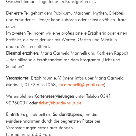
Geschichten ans Lagerfeuer im Kunstgarten ein.
Der erste Teil gehört dem Publikum: Märchen, Mythen, Erlebtes
und Erfundenes. Jede/r kann zuhören oder selbst erzählen. Traut
euch!
Im zweiten Teil hören wir eine professionelle Erzählerin oder einen
Erzähler, die oder der uns mit Worten, Gesten und Mimik in
andere Welten entführt.
Diesmal erzählen:
Maria Carmela Marinelli und Kathleen Rappolt
– das bilinguale Erzähltandem mit dem Programm „Licht und
Schatten“
Veranstalter:
Erzählraum e. V. (mehr Infos über Maria Carmela
Marinelli, 0172 6151063,
mcmarinelli@gmail.com
)
Wir empfehlen
Kartenreservierungen
unter Telefon 0341
90960037 oder
ticket@budde-haus.de
Eintritt:
Es gilt aktuell ein
Solidaritätspreis
, um die
Mindereinnahmen durch die begrenzten Plätze bei
Veranstaltungen etwas aufzufangen.
Normalpreis: 6,00 Euro