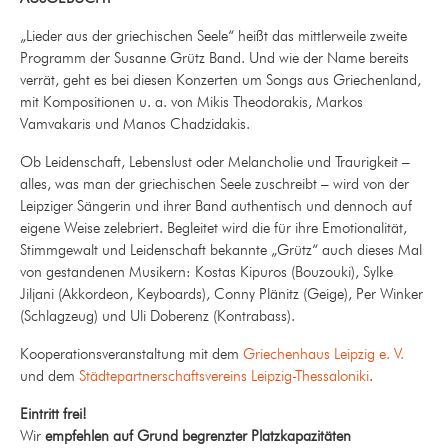
„Lieder aus der griechischen Seele“ heißt das mittlerweile zweite
Programm der Susanne Grütz Band. Und wie der Name bereits
verrät, geht es bei diesen Konzerten um Songs aus Griechenland,
mit Kompositionen u. a. von Mikis Theodorakis, Markos
Vamvakaris und Manos Chadzidakis.
Ob Leidenschaft, Lebenslust oder Melancholie und Traurigkeit –
alles, was man der griechischen Seele zuschreibt – wird von der
Leipziger Sängerin und ihrer Band authentisch und dennoch auf
eigene Weise zelebriert. Begleitet wird die für ihre Emotionalität,
Stimmgewalt und Leidenschaft bekannte „Grütz“ auch dieses Mal
von gestandenen Musikern: Kostas Kipuros (Bouzouki), Sylke
Jiljani (Akkordeon, Keyboards), Conny Plänitz (Geige), Per Winker
(Schlagzeug) und Uli Doberenz (Kontrabass).
Kooperationsveranstaltung mit dem
Griechenhaus Leipzig e. V.
und dem
Städtepartnerschaftsvereins Leipzig-Thessaloniki
.
Eintritt frei!
Wir
empfehlen auf Grund begrenzter Platzkapazitäten