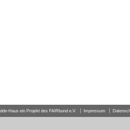
dde-Haus ein Projekt des FAIRbund e.V.
Impressum
Datensc