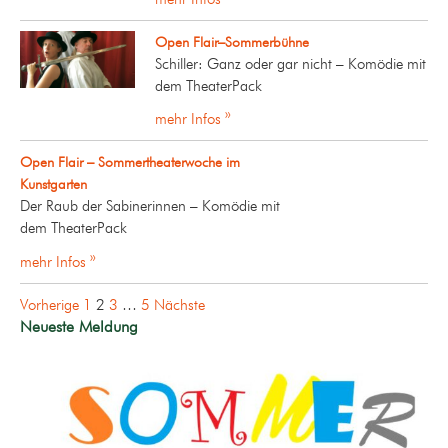
Open Flair–Sommerbühne
Schiller: Ganz oder gar nicht – Komödie mit
dem TheaterPack
mehr Infos »
Open Flair – Sommertheaterwoche im
Kunstgarten
Der Raub der Sabinerinnen – Komödie mit
dem TheaterPack
mehr Infos »
Seitennummerierung
Vorherige
1
2
3
…
5
Nächste
der
Neueste Meldung
Beiträge