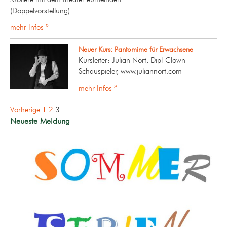
(Doppelvorstellung)
mehr Infos »
Neuer Kurs: Pantomime für Erwachsene
Kursleiter: Julian Nort, Dipl-Clown-
Schauspieler, www.juliannort.com
mehr Infos »
Seitennummerierung
Vorherige
1
2
3
der
Neueste Meldung
Beiträge