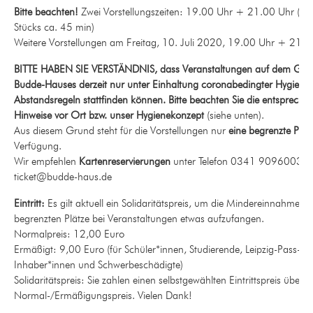
Bitte beachten!
Zwei Vorstellungszeiten: 19.00 Uhr + 21.00 Uhr (Da
Stücks ca. 45 min)
Weitere Vorstellungen am Freitag, 10. Juli 2020, 19.00 Uhr + 21.
BITTE HABEN SIE VERSTÄNDNIS, dass Veranstaltungen auf dem Gel
Budde-Hauses derzeit nur unter Einhaltung coronabedingter Hygiene
Abstandsregeln stattfinden können. Bitte beachten Sie die entspreche
Hinweise vor Ort bzw. unser Hygienekonzept
(siehe unten).
Aus diesem Grund steht für die Vorstellungen nur
eine begrenzte Plat
Verfügung.
Wir empfehlen
Kartenreservierungen
unter Telefon 0341 90960037 
ticket@budde-haus.de
Eintritt:
Es gilt aktuell ein Solidaritätspreis, um die Mindereinnahmen 
begrenzten Plätze bei Veranstaltungen etwas aufzufangen.
Normalpreis: 12,00 Euro
Ermäßigt: 9,00 Euro (für Schüler*innen, Studierende, Leipzig-Pass-
Inhaber*innen und Schwerbeschädigte)
Solidaritätspreis: Sie zahlen einen selbstgewählten Eintrittspreis über 
Normal-/Ermäßigungspreis. Vielen Dank!