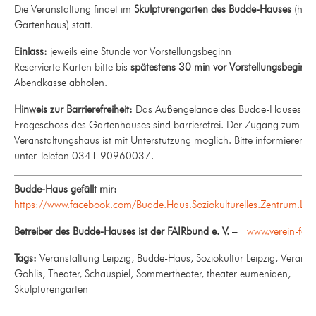
Die Veranstaltung findet im
Skulpturengarten des Budde-Hauses
(hin
Gartenhaus) statt.
Einlass:
jeweils eine Stunde vor Vorstellungsbeginn
Reservierte Karten bitte bis
spätestens 30 min vor Vorstellungsbeginn
Abendkasse abholen.
Hinweis zur Barrierefreiheit:
Das Außengelände des Budde-Hauses so
Erdgeschoss des Gartenhauses sind barrierefrei. Der Zugang zum
Veranstaltungshaus ist mit Unterstützung möglich. Bitte informieren s
unter Telefon 0341 90960037.
Budde-Haus gefällt mir:
https://www.facebook.com/Budde.Haus.Soziokulturelles.Zentrum.Leip
Betreiber des Budde-Hauses ist der FAIRbund e. V.
–
www.verein-fai
Tags:
Veranstaltung Leipzig, Budde-Haus, Soziokultur Leipzig, Veranst
Gohlis, Theater, Schauspiel, Sommertheater, theater eumeniden,
Skulpturengarten