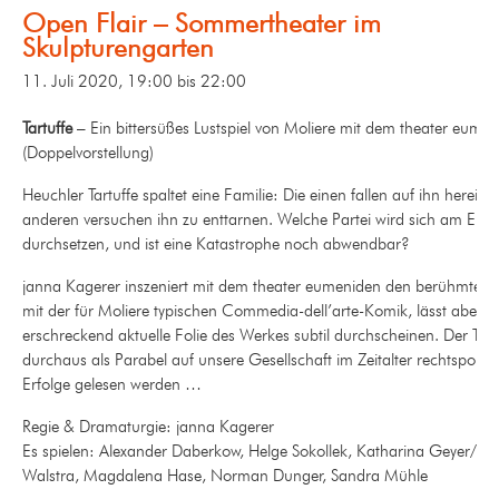
Open Flair – Sommertheater im
Skulpturengarten
11. Juli 2020, 19:00
bis
22:00
Tartuffe
– Ein bittersüßes Lustspiel von Moliere mit dem theater eume
(Doppelvorstellung)
Heuchler Tartuffe spaltet eine Familie: Die einen fallen auf ihn herein, 
anderen versuchen ihn zu enttarnen. Welche Partei wird sich am End
durchsetzen, und ist eine Katastrophe noch abwendbar?
janna Kagerer inszeniert mit dem theater eumeniden den berühmten K
mit der für Moliere typischen Commedia-dell’arte-Komik, lässt aber a
erschreckend aktuelle Folie des Werkes subtil durchscheinen. Der Tar
durchaus als Parabel auf unsere Gesellschaft im Zeitalter rechtspopuli
Erfolge gelesen werden …
Regie & Dramaturgie: janna Kagerer
Es spielen: Alexander Daberkow, Helge Sokollek, Katharina Geyer/Pa
Walstra, Magdalena Hase, Norman Dunger, Sandra Mühle