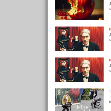
„
M
m
T
„
M
m
T
„
M
m
O
I
T
m