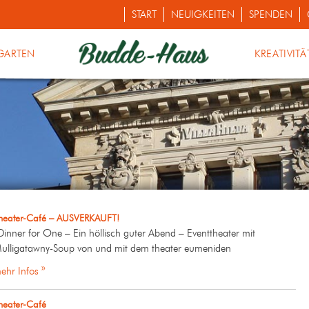
START
NEUIGKEITEN
SPENDEN
GARTEN
KREATIVITÄ
heater-Café – AUSVERKAUFT!
Dinner for One – Ein höllisch guter Abend – Eventtheater mit
ulligatawny-Soup von und mit dem theater eumeniden
ehr Infos »
heater-Café