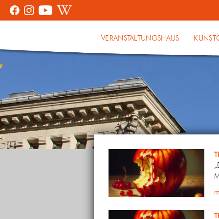
VERANSTALTUNGSHAUS
KUNST
T
„
M
m
T