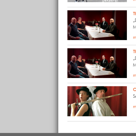
T
„
M
m
T
„
M
m
O
S
m