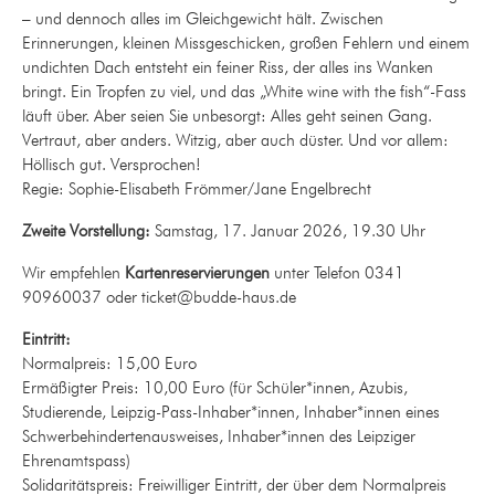
– und dennoch alles im Gleichgewicht hält. Zwischen
Erinnerungen, kleinen Missgeschicken, großen Fehlern und einem
undichten Dach entsteht ein feiner Riss, der alles ins Wanken
bringt. Ein Tropfen zu viel, und das „White wine with the fish“-Fass
läuft über. Aber seien Sie unbesorgt: Alles geht seinen Gang.
Vertraut, aber anders. Witzig, aber auch düster. Und vor allem:
Höllisch gut. Versprochen!
Regie: Sophie-Elisabeth Frömmer/Jane Engelbrecht
Zweite Vorstellung:
Samstag, 17. Januar 2026, 19.30 Uhr
Wir empfehlen
Kartenreservierungen
unter Telefon 0341
90960037 oder ticket@budde-haus.de
Eintritt:
Normalpreis: 15,00 Euro
Ermäßigter Preis: 10,00 Euro (für Schüler*innen, Azubis,
Studierende, Leipzig-Pass-Inhaber*innen, Inhaber*innen eines
Schwerbehindertenausweises, Inhaber*innen des Leipziger
Ehrenamtspass)
Solidaritätspreis: Freiwilliger Eintritt, der über dem Normalpreis