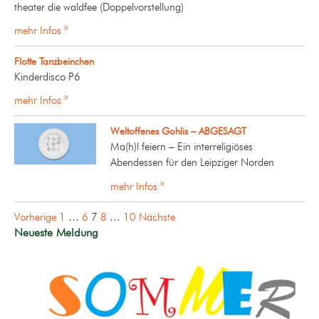
theater die waldfee (Doppelvorstellung)
mehr Infos »
Flotte Tanzbeinchen
Kinderdisco P6
mehr Infos »
Weltoffenes Gohlis – ABGESAGT
Ma(h)l feiern – Ein interreligiöses
Abendessen für den Leipziger Norden
mehr Infos »
Seitennummerierung
Vorherige
1
…
6
7
8
…
10
Nächste
der
Neueste Meldung
Beiträge