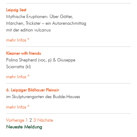
Leipzig liest
Mythische Eruptionen: Über Götter,
Märchen, Trickster – ein Autorenachmittag
mit der edition vulcanus
mehr Infos »
Klezmer with friends
Polina Shepherd (voc, p) & Giuseppe
Sciarratta (kl)
mehr Infos »
6. Leipziger Bildhauer Pleinair
im Skulpturengarten des Budde-Hauses
mehr Infos »
Seitennummerierung
Vorherige
1
2
3
Nächste
der
Neueste Meldung
Beiträge