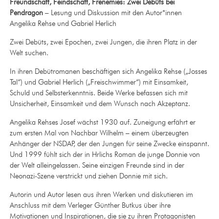
F
reundschaft, Feindschaft, Frenemies: Z
w
ei Debüts bei
Pendragon
–
Lesung und Diskussion mit den Autor*innen
Angelika Rehse und Gabriel Herlich
Zwei Debüts, zwei Epochen, zwei Jungen, die ihren Platz in der
Welt suchen.
In ihren Debütromanen beschäftigen sich Angelika Rehse („Josses
Tal“) und Gabriel Herlich („Freischwimmer“) mit Einsamkeit,
Schuld und Selbsterkenntnis. Beide Werke befassen sich mit
Unsicherheit, Einsamkeit und dem Wunsch nach Akzeptanz.
Angelika Rehses Josef wächst 1930 auf. Zuneigung erfährt er
zum ersten Mal von Nachbar Wilhelm – einem überzeugten
Anhänger der NSDAP, der den Jungen für seine Zwecke einspannt.
Und 1999 fühlt sich der in Hrlichs Roman de junge Donnie von
der Welt alleingelassen. Seine einzigen Freunde sind in der
Neonazi-Szene verstrickt und ziehen Donnie mit sich.
Autorin und Autor lesen aus ihren Werken und diskutieren im
Anschluss mit dem Verleger Günther Butkus über ihre
Motivationen und Inspirationen, die sie zu ihren Protagonisten