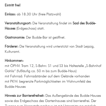
Eintritt frei!
Einlass:
ab 18.30 Uhr (freie Platzwahl)
Veranstaltungsort:
Die Veranstaltung findet im
Saal des Budde-
Hauses
(Erdgeschoss) statt.
Gastronomie:
Der Budde-Bar ist geöffnet.
Förderer:
Die Veranstaltung wird unterstützt von Stadt Leipzig,
Kulturamt.
Hinkommen:
mit ÖPNV: Tram 12, S-Bahn: S1 und S3 bis Haltestelle „S-Bahnhof
Gohlis“ (fußläufig ca. 50 m bis zum Budde-Haus)
mit Fahrrad: Fahrradständer auf dem Gelände vorhanden
mit PKW: begrenzte Parkmöglichkeiten im Wohnumfeld des
Budde-Hauses
Hinweis zur Barrierefreiheit:
Das Außengelände des Budde-Hauses
sowie das Erdgeschoss des Gartenhauses sind barrierefrei. Der
Zugang zum Veranstaltungshaus ist mit Unterstützung möglich.