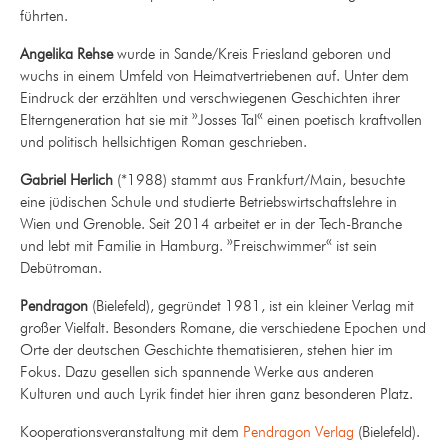
führten.
Angelika Rehse
wurde in Sande/Kreis Friesland geboren und
wuchs in einem Umfeld von Heimatvertriebenen auf. Unter dem
Eindruck der erzählten und verschwiegenen Geschichten ihrer
Elterngeneration hat sie mit »Josses Tal« einen poetisch kraftvollen
und politisch hellsichtigen Roman geschrieben.
Gabriel Herlich
(*1988) stammt aus Frankfurt/Main, besuchte
eine jüdischen Schule und studierte Betriebswirtschaftslehre in
Wien und Grenoble. Seit 2014 arbeitet er in der Tech-Branche
und lebt mit Familie in Hamburg. »Freischwimmer« ist sein
Debütroman.
Pendragon
(Bielefeld), gegründet 1981, ist ein kleiner Verlag mit
großer Vielfalt. Besonders Romane, die verschiedene Epochen und
Orte der deutschen Geschichte thematisieren, stehen hier im
Fokus. Dazu gesellen sich spannende Werke aus anderen
Kulturen und auch Lyrik findet hier ihren ganz besonderen Platz.
Kooperationsveranstaltung mit
dem
Pendragon Verlag
(Bielefeld).