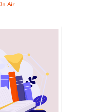
On Air