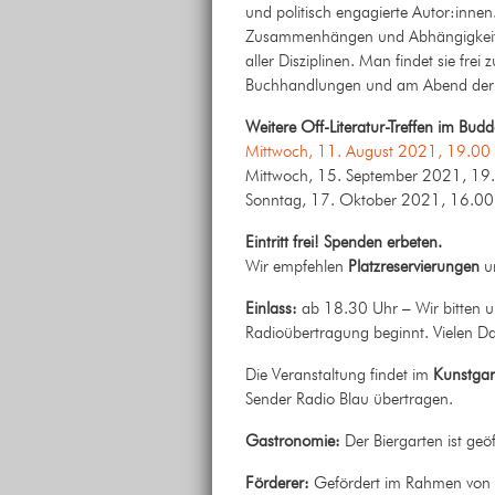
und politisch engagierte Autor:innen.
Zusammenhängen und Abhängigkeiten
aller Disziplinen. Man findet sie fre
Buchhandlungen und am Abend der 
Weitere Off-Literatur-Treffen im Bud
Mittwoch, 11. August 2021, 19.00
Mittwoch, 15. September 2021, 19
Sonntag, 17. Oktober 2021, 16.00 U
Eintritt frei! Spenden erbeten.
Wir empfehlen
Platzreservierungen
u
Einlass:
ab 18.30 Uhr – Wir bitten 
Radioübertragung beginnt. Vielen D
Die Veranstaltung findet im
Kunstgar
Sender Radio Blau übertragen.
Gastronomie:
Der Biergarten ist geöf
Förderer:
Gefördert im Rahmen von „N