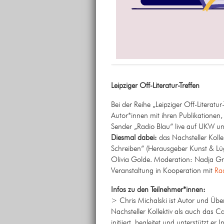
Leipziger Off-Literatur-Treffen
Bei der Reihe „Leipziger Off-Literatur-
Autor*innen mit ihren Publikatione
Sender „Radio Blau“ live auf UKW un
Diesmal
dabei:
das Nachsteller Kollek
Schreiben“ (
Herausgeber
Kunst & Lüg
Olivia Golde. Moderation: Nadja Gra
Veranstaltung in Kooperation mit
Ra
Infos zu den Teilnehmer*innen:
> Chris Michalski ist Autor und Üb
Nachsteller Kollektiv als auch das C
initiiert, begleitet und unterstützt 