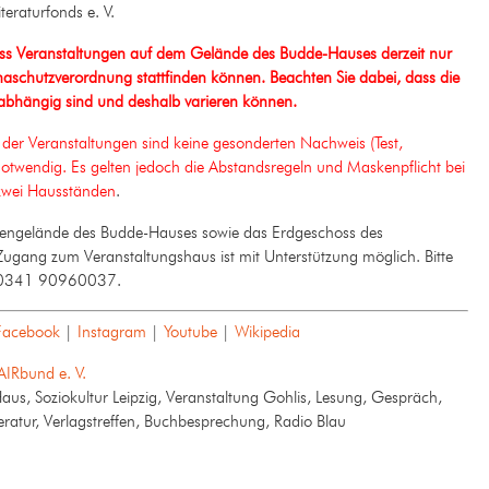
eraturfonds e. V.
 Veranstaltungen auf dem Gelände des Budde-Hauses derzeit nur
naschutzverordnung stattfinden können. Beachten Sie dabei, dass die
abhängig sind und deshalb varieren können.
der Veranstaltungen sind keine gesonderten Nachweis (Test,
twendig. Es gelten jedoch die Abstandsregeln und Maskenpflicht bei
zwei Hausständen
.
ngelände des Budde-Hauses sowie das Erdgeschoss des
 Zugang zum Veranstaltungshaus ist mit Unterstützung möglich. Bitte
on 0341 90960037.
Facebook
|
Instagram
|
Youtube
|
Wikipedia
AIRbund e. V.
aus, Soziokultur Leipzig, Veranstaltung Gohlis, Lesung, Gespräch,
teratur, Verlagstreffen, Buchbesprechung, Radio Blau