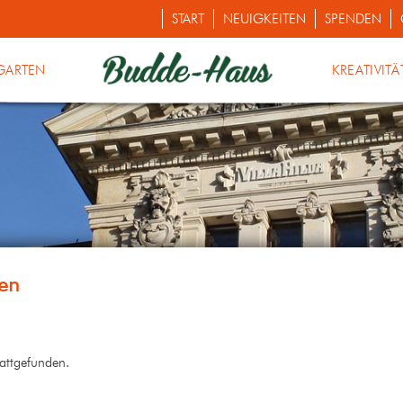
START
NEUIGKEITEN
SPENDEN
GARTEN
KREATIVITÄ
tattgefunden.