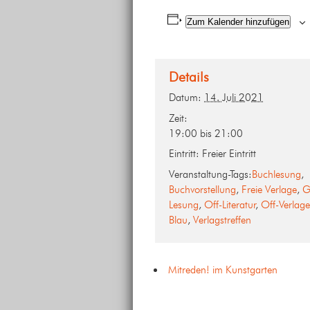
Zum Kalender hinzufügen
Details
Datum:
14. Juli 2021
Zeit:
19:00 bis 21:00
Eintritt:
Freier Eintritt
Veranstaltung-Tags:
Buchlesung
,
Buchvorstellung
,
Freie Verlage
,
G
Lesung
,
Off-Literatur
,
Off-Verlage
Blau
,
Verlagstreffen
Mitreden! im Kunstgarten