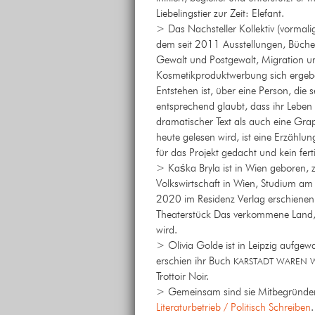
Liebelingstier zur Zeit: Elefant.
> Das Nachsteller Kollektiv (vormalig
dem seit 2011 Ausstellungen, Büch
Gewalt und Postgewalt, Migration u
Kosmetikproduktwerbung sich ergebe
Entstehen ist, über eine Person, die
entsprechend glaubt, dass ihr Leben
dramatischer Text als auch eine Grap
heute gelesen wird, ist eine Erzählun
für das Projekt gedacht und kein ferti
> Kaśka Bryla ist in Wien geboren
Volkswirtschaft in Wien, Studium am 
2020 im Residenz Verlag erschienen.
Theaterstück
Das verkommene Land
wird.
> Olivia Golde ist in Leipzig aufgew
erschien ihr Buch
KARSTADT WAREN 
Trottoir Noir.
> Gemeinsam sind sie Mitbegründer
Literaturbetrieb / Politisch Schreiben