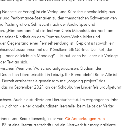
 Nachsteller Verlag) ist ein Verlag und Künstler:innenkollektiv, aus
er und Performance-Szenarien zu den thematischen Schwerpunkten
nd Postmigration, Sehnsucht nach der Apokalypse und
n. „Flimmermann“ ist ein Text von Chris Michalski, der noch am
 seit seiner Kindheit an dem Truman-Show-Wahn leidet und
 der Gegenstand einer Fernsehsendung ist. Geplant ist sowohl ein
hicnovel zusammen mit der Künstlerin Lilli Gärtner. Der Text, der
g – oder vielleicht ein Monolog? – ist auf jeden Fall eher als Vorlage
ger Text an sich.
, zwischen Wien und Warschau aufgewachsen. Studium der
Deutschen Literaturinstitut in Leipzig. Ihr Romandebüt
Roter Affe
ist
 Derzeit erarbeitet sie gemeinsam mit „ongoing project“ das
, das im September 2021 an der Schaubühne Lindenfels uraufgeführt
achsen. Auch sie studierte am Literaturinstitut. Im vergangenen Jahr
/ chronik einer angekündigten leerstelle
beim Leipziger Verlag
WIR
innen und Redaktionsmitglieder von
PS: Anmerkungen zum
.
PS
ist eine Literaturzeitschrift und ein Netzwerk für marginalisierte