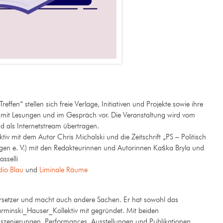
Treffen“ stellen sich freie Verlage, Initiativen und Projekte
sowie
ihre
n, mit Lesungen und im Gespräch
v
or. Die Veranstaltung w
ird
vom
d als Internetstream übertragen.
tiv mit dem Autor Chris Michalski und die Zeitschrift „PS – Politisch
en e. V.) mit den Redakteurinnen und Autorinnen Kaśka Bryla und
sselli
dio Blau
und
Liminale Räume
ersetzer und macht auch andere Sachen. Er hat sowohl das
arminski_Hauser_Kollektiv mit gegründet. Mit beiden
er Inszenierungen, Performances, Ausstellungen und Publikationen.