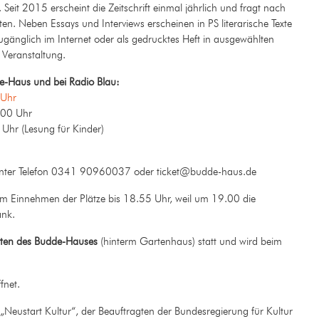
 Seit 2015 erscheint die Zeitschrift einmal jährlich und fragt nach
. Neben Essays und Interviews erscheinen in
PS
literarische Texte
i zugänglich im Internet oder als gedrucktes Heft in ausgewählten
Veranstaltung.
de-Haus und bei Radio Blau:
 Uhr
.00 Uhr
hr (Lesung für Kinder)
nter Telefon 0341 90960037 oder ticket@budde-haus.de
um Einnehmen der Plätze bis 18.55 Uhr, weil um 19.00 die
ank.
ten des Budde-Hauses
(hinterm Gartenhaus) statt und wird beim
fnet.
eustart Kultur“, der Beauftragten der Bundesregierung für Kultur