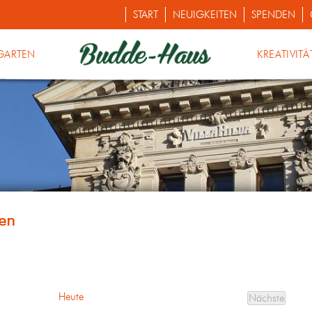
START
NEUIGKEITEN
SPENDEN
GARTEN
KREATIVITÄ
Heute
Nächste
Veranstalt