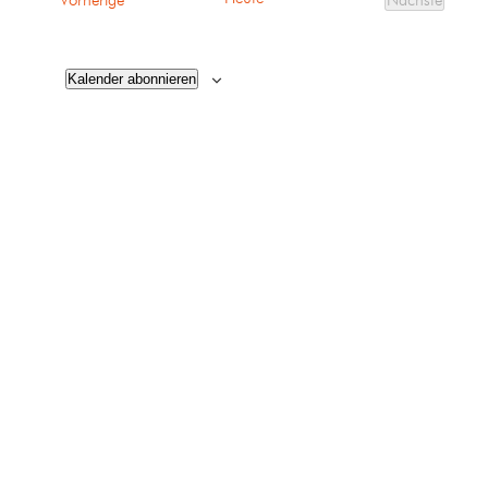
Vorherige
Nächste
Veranstalt
Kalender abonnieren