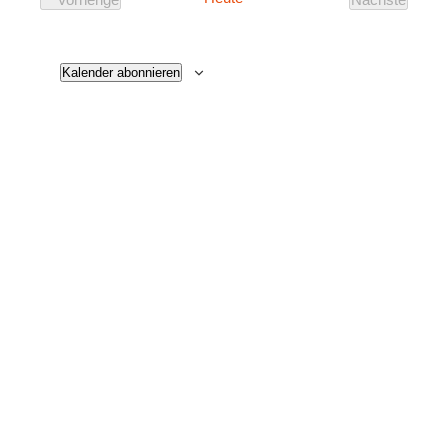
Veranstaltungen
Veranstalt
Kalender abonnieren