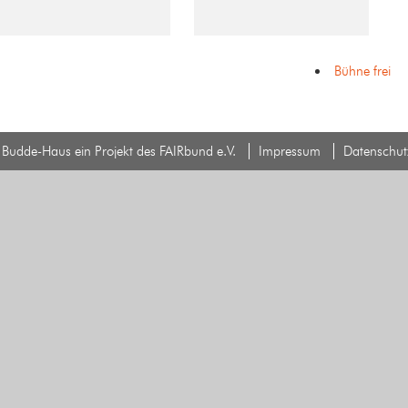
Bühne frei
Budde-Haus ein Projekt des FAIRbund e.V.
Impressum
Datenschut