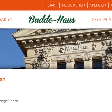
START
NEUIGKEITEN
SPENDEN
GARTEN
KREATIVITÄ
tattgefunden.