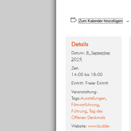
Zum Kalender hinzufügen
Details
Datum:
8. September
2019
Zeit:
14:00 bis 18:00
Eintritt:
Freier Eintritt
Veranstaltung-
Tags:
Ausstellungen
,
Filmvorführung
,
Führung
,
Tag des
Offenen Denkmals
Website:
www.budde-