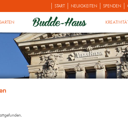
START
NEUIGKEITEN
SPENDEN
GARTEN
KREATIVITÄ
tattgefunden.