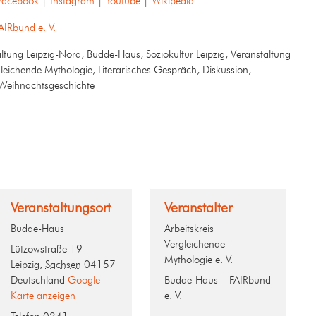
Facebook
|
Instagram
|
Youtube
|
Wikipedia
AIRbund e. V.
ltung Leipzig-Nord, Budde-Haus, Soziokultur Leipzig, Veranstaltung
ergleichende Mythologie, Literarisches Gespräch, Diskussion,
 Weihnachtsgeschichte
Veranstaltungsort
Veranstalter
Budde-Haus
Arbeitskreis
Vergleichende
Lützowstraße 19
Mythologie e. V.
Leipzig
,
Sachsen
04157
Deutschland
Google
Budde-Haus – FAIRbund
Karte anzeigen
e. V.