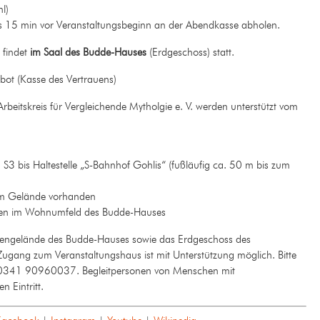
l)
tens 15 min vor Veranstaltungsbeginn an der Abendkasse abholen.
 findet
im Saal des Budde-Hauses
(Erdgeschoss) statt.
ot (Kasse des Vertrauens)
eitskreis für Vergleichende Mytholgie e. V. werden unterstützt vom
3 bis Haltestelle „S-Bahnhof Gohlis“ (fußläufig ca. 50 m bis zum
em Gelände vorhanden
ten im Wohnumfeld des Budde-Hauses
ngelände des Budde-Hauses sowie das Erdgeschoss des
 Zugang zum Veranstaltungshaus ist mit Unterstützung möglich. Bitte
on 0341 90960037. Begleitpersonen von Menschen mit
 Eintritt.