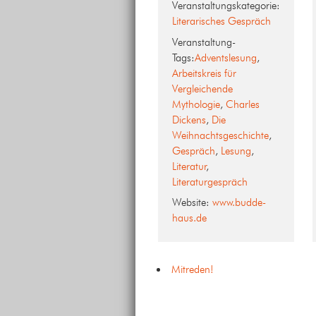
Veranstaltungskategorie:
Literarisches Gespräch
Veranstaltung-
Tags:
Adventslesung
,
Arbeitskreis für
Vergleichende
Mythologie
,
Charles
Dickens
,
Die
Weihnachtsgeschichte
,
Gespräch
,
Lesung
,
Literatur
,
Literaturgespräch
Website:
www.budde-
haus.de
Mitreden!