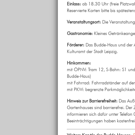
Einlass:
ab 18.30 Uhr (freie Platzwah
Reservierte Karten bitte bis spätes
Veranstaltungsort:
Die Veranstaltung
Gastronomie:
Kleines Getränkeangeb
Förderer:
Das Budde-Haus und der Arb
Kulturamt der Stadt Leipzig.
Hinkommen:
mit ÖPNV: Tram 12, S-Bahn: S1 und S
Budde-Haus)
mit Fahrrad: Fahrradständer auf d
mit PKW: begrenzte Parkmöglichkei
Hinweis zur Barrierefreiheit:
Das Auße
Gartenhauses sind barrierefrei. Der
informieren sich dafür unter Telef
Beeinträchtigungen haben kostenfreien