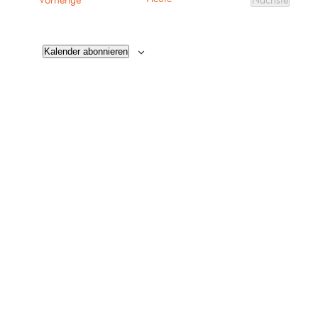
Vorherige
Nächste
Veranstalt
Kalender abonnieren