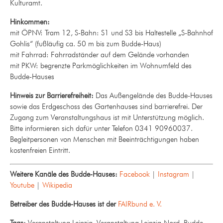
Kulturamt.
Hinkommen:
mit ÖPNV: Tram 12, S-Bahn: S1 und S3 bis Haltestelle „S-Bahnhof
Gohlis“ (fußläufig ca. 50 m bis zum Budde-Haus)
mit Fahrrad: Fahrradständer auf dem Gelände vorhanden
mit PKW: begrenzte Parkmöglichkeiten im Wohnumfeld des
Budde-Hauses
Hinweis zur Barrierefreiheit:
Das Außengelände des Budde-Hauses
sowie das Erdgeschoss des Gartenhauses sind barrierefrei. Der
Zugang zum Veranstaltungshaus ist mit Unterstützung möglich.
Bitte informieren sich dafür unter Telefon 0341 90960037.
Begleitpersonen von Menschen mit Beeinträchtigungen haben
kostenfreien Eintritt.
Weitere Kanäle des Budde-Hauses:
Facebook
|
Instagram
|
Youtube
|
Wikipedia
Betreiber des Budde-Hauses ist der
FAIRbund e. V.
Tags:
Veranstaltung Leipzig, Veranstaltung Leipzig-Nord, Budde-