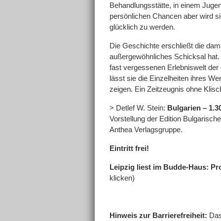
Behandlungsstätte, in einem Jug
persönlichen Chancen aber wird sie
glücklich zu werden.
Die Geschichte erschließt die dama
außergewöhnliches Schicksal hat. De
fast vergessenen Erlebniswelt der
lässt sie die Einzelheiten ihres W
zeigen. Ein Zeitzeugnis ohne Klisc
> Detlef W. Stein:
Bulgarien – 1.3
Vorstellung der Edition Bulgarisc
Anthea Verlagsgruppe.
Eintritt frei!
Leipzig liest im Budde-Haus: 
klicken)
Hinweis zur Barrierefreiheit:
Das