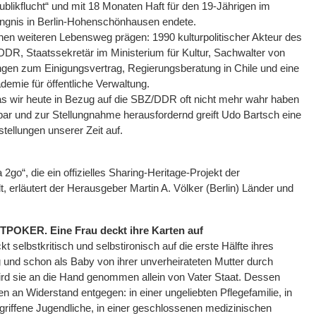
likflucht“ und mit 18 Monaten Haft für den 19-Jährigen im
ängnis in Berlin-Hohenschönhausen endete.
einen weiteren Lebensweg prägen: 1990 kulturpolitischer Akteur des
R, Staatssekretär im Ministerium für Kultur, Sachwalter von
ngen zum Einigungsvertrag, Regierungsberatung in Chile und eine
demie für öffentliche Verwaltung.
s wir heute in Bezug auf die SBZ/DDR oft nicht mehr wahr haben
bar und zur Stellungnahme herausfordernd greift Udo Bartsch eine
ellungen unserer Zeit auf.
go“, die ein offizielles Sharing-Heritage-Projekt der
 erläutert der Herausgeber Martin A. Völker (Berlin) Länder und
TPOKER. Eine Frau deckt ihre Karten auf
t selbstkritisch und selbstironisch auf die erste Hälfte ihres
 und schon als Baby von ihrer unverheirateten Mutter durch
ird sie an die Hand genommen allein von Vater Staat. Dessen
 an Widerstand entgegen: in einer ungeliebten Pflegefamilie, in
riffene Jugendliche, in einer geschlossenen medizinischen