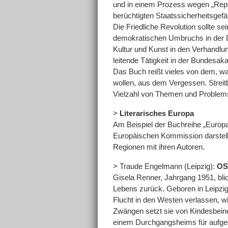
und in einem Prozess wegen „Repub
berüchtigten Staatssicherheitsgef
Die Friedliche Revolution sollte s
demokratischen Umbruchs in der DD
Kultur und Kunst in den Verhandlu
leitende Tätigkeit in der Bundesaka
Das Buch reißt vieles von dem, wa
wollen, aus dem Vergessen. Streit
Vielzahl von Themen und Problemst
>
Literarisches Europa
Am Beispiel der Buchreihe „Europa 2
Europäischen Kommission darstellt,
Regionen mit ihren Autoren.
> Traude Engelmann (Leipzig):
OS
Gisela Renner, Jahrgang 1951, blick
Lebens zurück. Geboren in Leipzig
Flucht in den Westen verlassen, w
Zwängen setzt sie von Kindesbeinen
einem Durchgangsheims für aufgeg