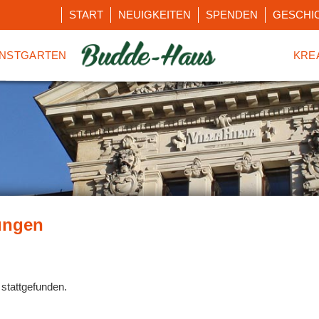
START
NEUIGKEITEN
SPENDEN
GESCHI
NSTGARTEN
KRE
 stattgefunden.