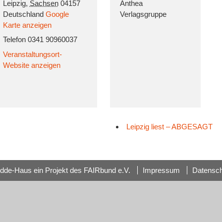
Leipzig
,
Sachsen
04157
Anthea
Deutschland
Google
Verlagsgruppe
Karte anzeigen
Telefon
0341 90960037
Veranstaltungsort-
Website anzeigen
Leipzig liest – ABGESAGT
dde-Haus ein Projekt des FAIRbund e.V.
Impressum
Datensc