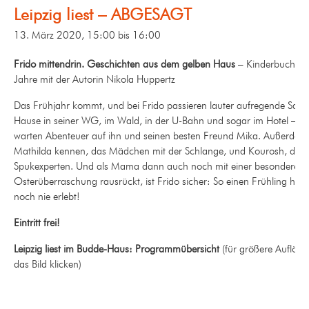
Leipzig liest – ABGESAGT
13. März 2020, 15:00
bis
16:00
Frido mittendrin. Geschichten aus dem gelben Haus
– Kinderbuchles
Jahre mit der Autorin Nikola Huppertz
Das Frühjahr kommt, und bei Frido passieren lauter aufregende Sach
Hause in seiner WG, im Wald, in der U-Bahn und sogar im Hotel – üb
warten Abenteuer auf ihn und seinen besten Freund Mika. Außerdem l
Mathilda kennen, das Mädchen mit der Schlange, und Kourosh, den
Spukexperten. Und als Mama dann auch noch mit einer besonderen
Osterüberraschung rausrückt, ist Frido sicher: So einen Frühling hat 
noch nie erlebt!
Eintritt frei!
Leipzig liest im Budde-Haus: Programmübersicht
(für größere Auflösu
das Bild klicken)