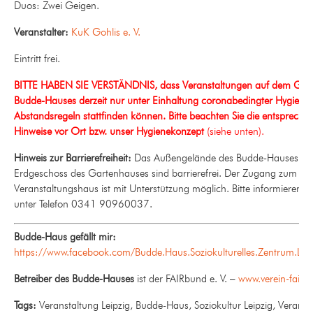
Duos: Zwei Geigen.
Veranstalter:
KuK Gohlis e. V.
Eintritt frei.
BITTE HABEN SIE VERSTÄNDNIS, dass Veranstaltungen auf dem Gel
Budde-Hauses derzeit nur unter Einhaltung coronabedingter Hygiene
Abstandsregeln stattfinden können. Bitte beachten Sie die entspreche
Hinweise vor Ort bzw. unser Hygienekonzept
(siehe unten).
Hinweis zur Barrierefreiheit:
Das Außengelände des Budde-Hauses so
Erdgeschoss des Gartenhauses sind barrierefrei. Der Zugang zum
Veranstaltungshaus ist mit Unterstützung möglich. Bitte informieren s
unter Telefon 0341 90960037.
Budde-Haus gefällt mir:
https://www.facebook.com/Budde.Haus.Soziokulturelles.Zentrum.Leip
Betreiber des Budde-Hauses
ist der FAIRbund e. V. –
www.verein-fairb
Tags:
Veranstaltung Leipzig, Budde-Haus, Soziokultur Leipzig, Veranst