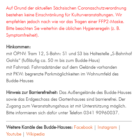
Auf Grund der aktuellen Sächsischen Coronaschutzverordnung
bestehen keine Einschränkung für Kulturveranstaltungen.
Wir
empfehlen
jedoch nach wie vor das Tragen einer FFP2-Maske.
Bitte beachten Sie weiterhin die üblichen Hygieneregeln (z. B.
Symptomfreiheit).
Hinkommen:
mit ÖPNV: Tram 12, S-Bahn: S1 und S3 bis Haltestelle „S-Bahnhof
Gohlis“ (fußläufig ca. 50 m bis zum Budde-Haus)
mit Fahrrad: Fahrradständer auf dem Gelände vorhanden
mit PKW: begrenzte Parkmöglichkeiten im Wohnumfeld des
Budde-Hauses
Hinweis zur Barrierefreiheit:
Das Außengelände des Budde-Hauses
sowie das Erdgeschoss des Gartenhauses sind barrierefrei. Der
Zugang zum Veranstaltungshaus ist mit Unterstützung möglich.
Bitte informieren sich dafür unter Telefon 0341 90960037.
Weitere Kanäle des Budde-Hauses:
Facebook
|
Instagram
|
Youtube
|
Wikipedia