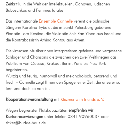
Zeitkritik, in die Welt der Intellektuellen, Ganoven, jüdischen
Babuschkas und Femmes fatales.
Das internationale
Ensemble Cannelle
vereint die polnische
Sängerin Karolina Trybala, die in Sankt-Petersburg geborene
Pianistin Lora Kostina, die Violinistin Shir-Ran Yinon aus Israel und
die Kontrabassistin Athina Kontou aus Athen.
Die virtuosen Musikerinnen interpretieren gefeierte und vergessene
Schlager und Chansons die zwischen den zwei Weltkriegen das
Publikum von Odessa, Krakau, Berlin, Paris bis New York
begeisterten.
Würzig und feurig, humorvoll und melancholisch, betörend und
frech – Cannelle zeigt Ihnen den Spiegel einer Zeit, die unserer so
fern und doch so nah ist.
Kooperationsveranstaltung
mit
Klezmer with friends e. V.
Wegen begrenzter Platzkapazitäten
empfehlen wir
Kartenreservierungen
unter Telefon 0341 90960037 oder
ticket@budde-haus.de