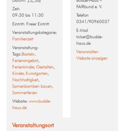
Datum:
15. Juli
Budde-Haus –
FAIRbund e. V.
Zeit:
09:30 bis 11:30
Telefon
0341/90960037
Eintritt:
Freier Eintritt
E-Mail
Veranstaltungskategorie:
ticket@budde-
Familienzeit
haus.de
Veranstaltung-
Veranstalter-
Tags:
Basteln
,
Website anzeigen
Ferienangebot
,
Ferienkinder
,
Gestalten
,
Kinder
,
Kunstgarten
,
Nachhaltigkeit
,
Samenbomben bauen
,
Sommerferien
Website:
www.budde-
haus.de
Veranstaltungsort