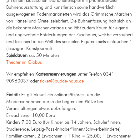
„In einem klassischen Marionettenspiel mit phantasievoller
Bühnenausstattung und künstlerisch sowie handwerklich
ausgewogenen Fadenmarionetten wird das Grimmsche Märchen
von Hänsel und Gretel zelebriert. Die Bühnenfassung hält sich an
die bekannte Märchenvorlage und läßt zudem Raum für eigene
und ungewohnte Entdeckungen der Zuschauer, welche verzaubert
und fasziniert in die Welt des sensiblen Figurenspiels eintauchen.“
(leipzigart-Kunstjournal)
Spieldauer:
ca. 50 Minuten
Theater im Globus
Wir empfehlen
Kartenreservierungen
unter Telefon 0341
90960037 oder
ticket@budde-haus.de
Eintritt:
Es gilt aktuell ein Solidaritätspreis, um die
Mindereinnahmen durch die begrenzten Plätze bei
Veranstaltungen etwas aufzufangen.
Erwachsene: 10,00 Euro
Kinder: 7,00 Euro (für Kinder bis 14 Jahren, Schüler*innen,
Studierende, Leipzig-Pass-Inhaber*innen/Schwerbehinderte)
Familienkarten: 2 Erwachsen +1 Kind = 25,00; 1 Erwachsener