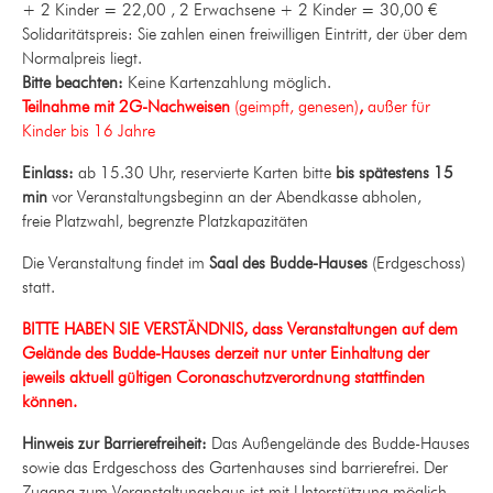
+ 2 Kinder = 22,00 , 2 Erwachsene + 2 Kinder = 30,00 €
Solidaritätspreis: Sie zahlen einen freiwilligen Eintritt, der über dem
Normalpreis liegt.
Bitte beachten:
Keine Kartenzahlung möglich.
Teilnahme mit 2G-Nachweisen
(geimpft, genesen)
,
außer für
Kinder bis 16 Jahre
Einlass:
ab 15.30 Uhr
, r
eservierte Karten bitte
bis spätestens 15
min
vor Veranstaltungsbeginn an der Abendkasse abholen,
freie Platzwahl, begrenzte Platzkapazitäten
Die Veranstaltung findet im
Saal des Budde-Hauses
(Erdgeschoss)
statt.
BITTE HABEN SIE VERSTÄNDNIS, dass Veranstaltungen auf dem
Gelände des Budde-Hauses derzeit nur unter Einhaltung der
jeweils aktuell gültigen Coronaschutzverordnung stattfinden
können.
Hinweis zur Barrierefreiheit:
Das Außengelände des Budde-Hauses
sowie das Erdgeschoss des Gartenhauses sind barrierefrei. Der
Zugang zum Veranstaltungshaus ist mit Unterstützung möglich.