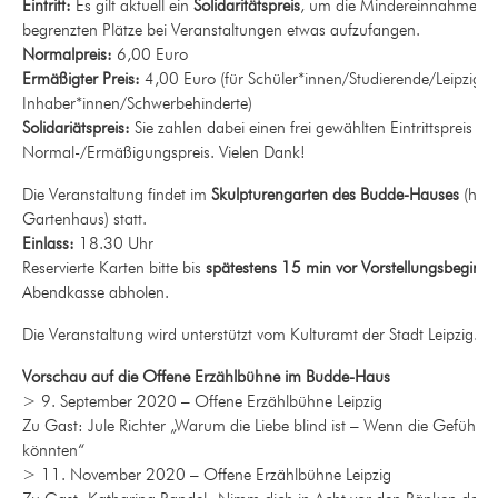
Eintritt:
Es gilt aktuell ein
Solidaritätspreis
, um die Mindereinnahmen d
begrenzten Plätze bei Veranstaltungen etwas aufzufangen.
Normalpreis:
6,00 Euro
Ermäßigter Preis:
4,00 Euro (für Schüler*innen/Studierende/Leipzig-P
Inhaber*innen/Schwerbehinderte)
Solidariätspreis:
Sie zahlen dabei einen frei gewählten Eintrittspreis ü
Normal-/Ermäßigungspreis. Vielen Dank!
Die Veranstaltung findet im
Skulpturengarten des Budde-Hauses
(hin
Gartenhaus) statt.
Einlass:
18.30 Uhr
Reservierte Karten bitte bis
spätestens 15 min vor Vorstellungsbeginn
Abendkasse abholen.
Die Veranstaltung wird unterstützt vom Kulturamt der Stadt Leipzig.
Vorschau auf die Offene Erzählbühne im Budde-Haus
> 9. September 2020 – Offene Erzählbühne Leipzig
Zu Gast: Jule Richter „Warum die Liebe blind ist – Wenn die Gefühle 
könnten“
> 11. November 2020 – Offene Erzählbühne Leipzig