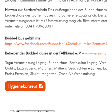
Zu Gast: Katharina Randel „Nimm dich in Acht vor den Ränken der 
Hinweis zur Barrierefreiheit:
Das Außengelände des Budde-Hauses so
Erdgeschoss des Gartenhauses sind barrierefrei zugänglich. Der Zu
Veranstaltungshaus ist mit Unterstützung möglich. Bitte informieren s
unter Telefon 0341 90960037.
Budde-Haus gefällt mir:
https://www.facebook.com/Budde.Haus.Soziokulturelles.Zentrum.Leip
Betreiber des Budde-Hauses ist der FAIRbund e. V.
–
www.verein-fairb
Tags:
Veranstaltung Leipzig, Budde-Haus, Soziokultur Leipzig, Veranst
Gohlis, Erzählabend, Märchen, Mythen, Geschichten erzählen, Erzäh
Freies Erzählen, Skulpturengarten, Open Air-Veranstaltung
Hygienekonzept