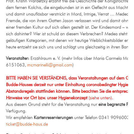
Prof. Kristin Wardetzky erzählt frei die Geschichte der Königstochter
dem fernen Kolchis, die eingebunden ist in ein Geflecht aus Machtbe
und damit unauflösbar verstrickt in Mord, Intrige, Verrat … Medea ist
Fremde, die von ihrem Gatten Jason verlassen wird und damit ohne S
einer fremden Kultur auf sich allein gestellt ist. Der Kindesmord – was 
sich dahinter? Wer ist schuld an diesem Verbrechen? Medea steht jens
geläufigen Kategorien, mit denen wir heutige Weiblichkeitsbilder entwe
heute entzieht sie sich uns und schlägt uns gleichzeitig in ihren Bann.
Veranstalter:
Erzählraum e. V. (mehr Infos über Maria Carmela Marin
6151063,
mcmarinelli@gmail.com
)
BITTE HABEN SIE VERSTÄNDNIS, dass Veranstaltungen auf dem Gel
Budde-Hauses derzeit nur unter Einhaltung coronabedingter Hygiene
Abstandsregeln stattfinden können.
Bitte beachten Sie die entspreche
Hinweise vor Ort bzw. unser Hygienekonzept
(siehe unten).
Aus diesem Grund steht für die Veranstaltung nur
eine begrenzte Pla
Verfügung.
Wir empfehlen
Kartenreservierungen
unter Telefon 0341 90960037 
ticket@budde-haus.de