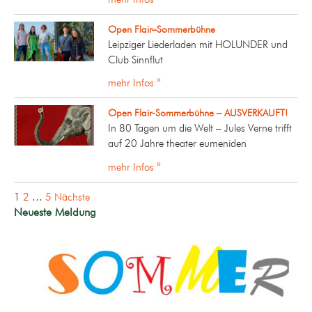
Open Flair–Sommerbühne
Leipziger Liederladen mit HOLUNDER und
Club Sinnflut
mehr Infos »
Open Flair-Sommerbühne – AUSVERKAUFT!
In 80 Tagen um die Welt – Jules Verne trifft
auf 20 Jahre theater eumeniden
mehr Infos »
Seitennummerierung
1
2
…
5
Nächste
der
Neueste Meldung
Beiträge