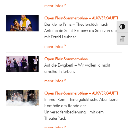
mehr Infos »
Open Flair-Sommerbühne – AUSVERKAUFT!
Der kleine Prinz – Theaterstück nach
Umsch
Antoine de Saint-Exupéry als Solo von und
mit David Leubner
Schrif
mehr Infos »
Open Flair-Sommerbühne
Auf die Ewigkeit! – Wir wollen ja nicht
ernsthaft sterben.
mehr Infos »
Open Flair-Sommerbühne – AUSVERKAUFT!
Einmal Rum – Eine galaktische Abenteurer-
Komödie am Rande der
Universalfernbedienung mit dem
TheaterPack
mehr Infos »