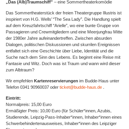
„Das (Alb)Traumschiff“
– eine Sommertheaterkomödie
Das Sommertheaterstück der freien Theatergruppe Illustris ist
inspiriert von H.G. ​Wells’ “The Sea Lady”. ​Die Handlung spielt
auf dem Kreuzfahrtschiff “Arielle”, wo eine bunte Gruppe von
Passagieren und Crewmitgliedern und eine Meerjungfrau Mitte
der 1980er Jahre aufeinandertreffen. ​Zwischen absurden
Dialogen, politischen Diskussionen und skurrilen Ereignissen
entfaltet sich eine Geschichte über Liebe, Identität und die
Suche nach dem Sinn des Lebens. Es beginnt eine Reise mit
Fantasie und Witz. Doch was ist Traum und wann wird dieser
zum Albtraum?
Wir empfehlen
Kartenreservierungen
im Budde-Haus unter
Telefon 0341 90960037 oder
ticket@budde-haus.de
.
Eintritt:
Normalpreis: 15,00 Euro
Ermäßigter Preis: 10,00 Euro (für Schüler*innen, Azubis,
Studierende, Leipzig-Pass-Inhaber*innen, Inhaber*innen eines
Schwerbehindertenausweises, Inhaber*innen des Leipziger