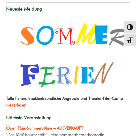
Neueste Meldung
Umsch
Schrif
Tolle Ferien: Insektenfreundliche Angebote und Theater-Film-Camp
weiterlesen
Nächste Veranstaltung
Open Flair-Sommerbühne – AUSVERKAUFT
"Das (Alb)Traumschiff" - eine Sommertheaterkomödie