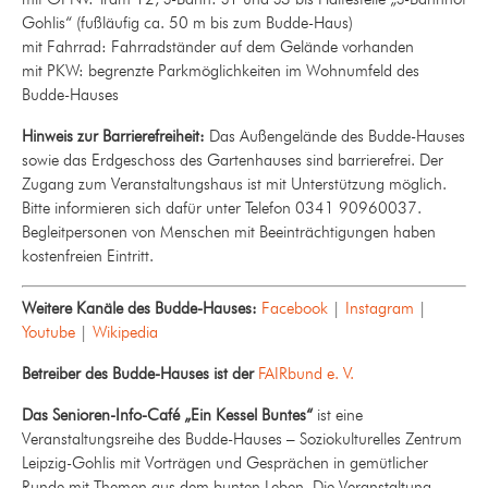
Gohlis“ (fußläufig ca. 50 m bis zum Budde-Haus)
mit Fahrrad: Fahrradständer auf dem Gelände vorhanden
mit PKW: begrenzte Parkmöglichkeiten im Wohnumfeld des
Budde-Hauses
Hinweis zur Barrierefreiheit:
Das Außengelände des Budde-Hauses
sowie das Erdgeschoss des Gartenhauses sind barrierefrei. Der
Zugang zum Veranstaltungshaus ist mit Unterstützung möglich.
Bitte informieren sich dafür unter Telefon 0341 90960037.
Begleitpersonen von Menschen mit Beeinträchtigungen haben
kostenfreien Eintritt.
Weitere Kanäle des Budde-Hauses:
Facebook
|
Instagram
|
Youtube
|
Wikipedia
Betreiber des Budde-Hauses ist der
FAIRbund e. V.
Das Senioren-Info-Café „Ein Kessel Buntes“
ist eine
Veranstaltungsreihe des Budde-Hauses – Soziokulturelles Zentrum
Leipzig-Gohlis mit Vorträgen und Gesprächen in gemütlicher
Runde mit Themen aus dem bunten Leben. Die Veranstaltung