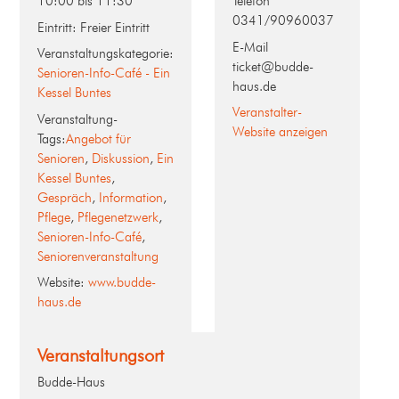
10:00 bis 11:30
Telefon
0341/90960037
Eintritt:
Freier Eintritt
E-Mail
Veranstaltungskategorie:
ticket@budde-
Senioren-Info-Café - Ein
haus.de
Kessel Buntes
Veranstalter-
Veranstaltung-
Website anzeigen
Tags:
Angebot für
Senioren
,
Diskussion
,
Ein
Kessel Buntes
,
Gespräch
,
Information
,
Pflege
,
Pflegenetzwerk
,
Senioren-Info-Café
,
Seniorenveranstaltung
Website:
www.budde-
haus.de
Veranstaltungsort
Budde-Haus