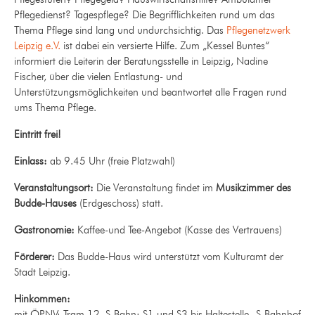
Pflegedienst? Tagespflege? Die Begrifflichkeiten rund um das
Thema Pflege sind lang und undurchsichtig. Das
Pflegenetzwerk
Leipzig e.V.
ist dabei ein versierte Hilfe. Zum „Kessel Buntes“
informiert die Leiterin der Beratungsstelle in Leipzig, Nadine
Fischer, über die vielen Entlastung- und
Unterstützungsmöglichkeiten und beantwortet alle Fragen rund
ums Thema Pflege.
Eintritt frei!
Einlass:
ab 9.45 Uhr (freie Platzwahl)
Veranstaltungsort:
Die Veranstaltung findet im
Musikzimmer des
Budde-Hauses
(Erdgeschoss) statt.
Gastronomie:
Kaffee-und Tee-Angebot (Kasse des Vertrauens)
Förderer:
Das Budde-Haus wird unterstützt vom Kulturamt der
Stadt Leipzig.
Hinkommen:
mit ÖPNV: Tram 12, S-Bahn: S1 und S3 bis Haltestelle „S-Bahnhof