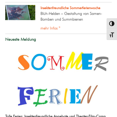
Insektenfreundliche Sommerferienwoche
Blüh-Helden – Gestaltung von Samen-
Bomben und Summbienen
Umsch
mehr Infos »
Schrif
Neueste Meldung
Tolle Ferien: Insektenfreundliche Angebote und Theater-Film-Camp