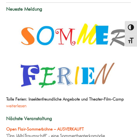
Neueste Meldung
Umsch
Schrif
Tolle Ferien: Insektenfreundliche Angebote und Theater-Film-Camp
weiterlesen
Nächste Veranstaltung
Open Flair-Sommerbühne – AUSVERKAUFT
"Das (Alb)Traumschiff" - eine Sommertheaterkomödie