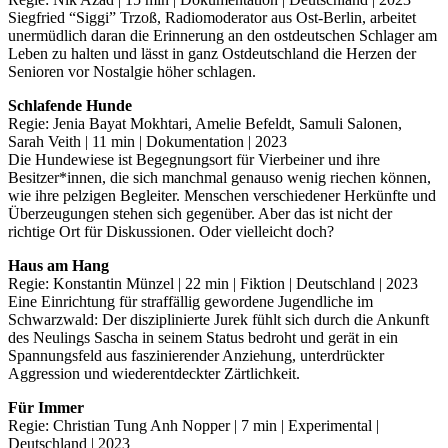
Siegfried “Siggi” Trzoß, Radiomoderator aus Ost-Berlin, arbeitet
unermüdlich daran die Erinnerung an den ostdeutschen Schlager am
Leben zu halten und lässt in ganz Ostdeutschland die Herzen der
Senioren vor Nostalgie höher schlagen.
Schlafende Hunde
Regie: Jenia Bayat Mokhtari, Amelie Befeldt, Samuli Salonen,
Sarah Veith | 11 min | Dokumentation | 2023
Die Hundewiese ist Begegnungsort für Vierbeiner und ihre
Besitzer*innen, die sich manchmal genauso wenig riechen können,
wie ihre pelzigen Begleiter. Menschen verschiedener Herkünfte und
Überzeugungen stehen sich gegenüber. Aber das ist nicht der
richtige Ort für Diskussionen. Oder vielleicht doch?
Haus am Hang
Regie: Konstantin Münzel | 22 min | Fiktion | Deutschland | 2023
Eine Einrichtung für straffällig gewordene Jugendliche im
Schwarzwald: Der disziplinierte Jurek fühlt sich durch die Ankunft
des Neulings Sascha in seinem Status bedroht und gerät in ein
Spannungsfeld aus faszinierender Anziehung, unterdrückter
Aggression und wiederentdeckter Zärtlichkeit.
Für Immer
Regie: Christian Tung Anh Nopper | 7 min | Experimental |
Deutschland | 2023