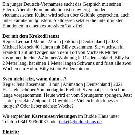
Ein junger Deutsch-Vietnamese sucht das Gespräch mit seinen
Eltern. Aber die Kommunikation ist schwierig – in der
vietnamesischen Kultur wird selten über Gefühle gesprochen, auch
unter Familienmitgliedern. Stattdessen setzt er die unterdrückten
Emotionen in einem expressiven Tanz frei.
Der mit dem Krokodil tanzt
Regie: Leonard Mann | 22 min | Fiktion | Deutschland | 2023
Michael lebt seit 40 Jahren mit Billy zusammen. Sie wuchsen in
Frankfurt auf und zogen nach dem Tod von Michaels Mutter
zusammen in eine 2-Zimmer-Wohnung in Ostdeutschland. Billy ist
2 Meter lang, hat einen 1 Meter langen Schwanz und frisst alle zwei
Wochen ein Huhn. Billy ist ein Brillenkaiman.
Sven nicht jetzt, wann dann…?
Regie: Jens Rosemann | 3 min | Animation | Deutschland | 2021
Es ist ein schöner Sommertag im Freibad. Sven hat es sich schon
lange vorgenommen: Heute wird er vom Sprungturm springen. Jetzt
ist der perfekte Zeitpunkt! Obwohl…? Vielleicht doch besser
morgen? Oder lieber nächste Woche?
Wir empfehlen
Kartenreservierungen
im Budde-Haus unter
Telefon 0341 90960037 oder
ticket@budde-haus.de
.
Eintritt: