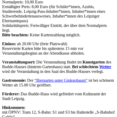
Normalpreis: 10,00 Euro
Ermäßigter Preis: 8,00 Euro (für Schüler*innen, Azubis,
Studierende, Leipzig-Pass-Inhaber*innen, Inhaber*innen eines
Schwerbehindertenausweises, Inhaber*innen des Leipziger
Ehrenamtspass)
Solidaritätspreis: Freiwilliger Eintritt, der über dem Normalpreis
liegt.
Bitte beachten:
Keine Kartenzahlung möglich.
Einlass:
ab 20.00 Uhr
(freie Platzwahl)
R
eservierte Karten bitte bis spätestens 15 min vor
Veranstaltungsbeginn an der Abendkasse abholen.
Veranstaltungsort:
Die Veranstaltung findet im
Kunstgarten
des
Budde-Hauses (hinterm Gartenhaus) statt.
Bei schlechtem
Wetter
wird die Veranstaltung in den Saal des Budde-Hauses verlegt.
Gastronomie:
Der
“Biergarten unter Ginkgobaum”
ist bei schönem
Wetter ab 15.00 Uhr geöffnet.
Förderer:
Das Budde-Haus wird gefördert vom Kulturamt der
Stadt Leipzig.
Hinkommen:
mit ÖPNV: Tram 12, S-Bahn: S1 und S3 bis Haltestelle „S-Bahnhof
Gohlis“