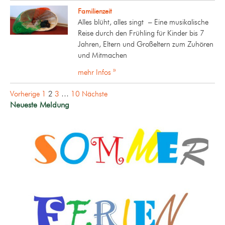
Familienzeit
Alles blüht, alles singt – Eine musikalische
Reise durch den Frühling für Kinder bis 7
Jahren, Eltern und Großeltern zum Zuhören
und Mitmachen
mehr Infos »
Seitennummerierung
Vorherige
1
2
3
…
10
Nächste
der
Neueste Meldung
Beiträge