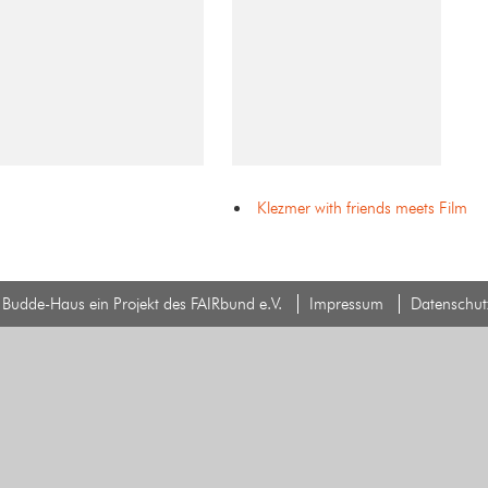
Klezmer with friends meets Film
Budde-Haus ein Projekt des FAIRbund e.V.
Impressum
Datenschut