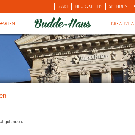
START
NEUIGKEITEN
SPENDEN
GARTEN
KREATIVITÄ
tattgefunden.