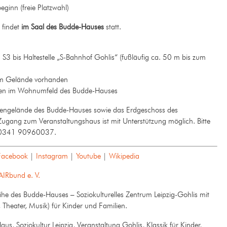
eginn (freie Platzwahl)
 findet
im Saal des Budde-Hauses
statt.
3 bis Haltestelle „S-Bahnhof Gohlis“ (fußläufig ca. 50 m bis zum
em Gelände vorhanden
ten im Wohnumfeld des Budde-Hauses
ngelände des Budde-Hauses sowie das Erdgeschoss des
 Zugang zum Veranstaltungshaus ist mit Unterstützung möglich. Bitte
on 0341 90960037.
Facebook
|
Instagram
|
Youtube
|
Wikipedia
AIRbund e. V.
eihe des Budde-Hauses – Soziokulturelles Zentrum Leipzig-Gohlis mit
 Theater, Musik) für Kinder und Familien.
us, Soziokultur Leipzig, Veranstaltung Gohlis, Klassik für Kinder,