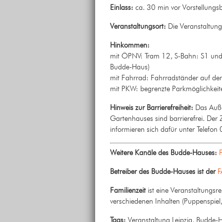
Einlass:
ca. 30 min vor Vorstellungsb
Veranstaltungsort:
Die Veranstaltung
Hinkommen:
mit ÖPNV: Tram 12, S-Bahn: S1 und S
Budde-Haus)
mit Fahrrad: Fahrradständer auf d
mit PKW: begrenzte Parkmöglichkei
Hinweis zur Barrierefreiheit:
Das Auße
Gartenhauses sind barrierefrei. Der
informieren sich dafür unter Telef
Weitere Kanäle des Budde-Hauses:
Betreiber des Budde-Hauses ist der
F
Familienzeit
ist eine Veranstaltungsr
verschiedenen Inhalten (Puppenspiel,
Tags:
Veranstaltung Leipzig, Budde-Ha