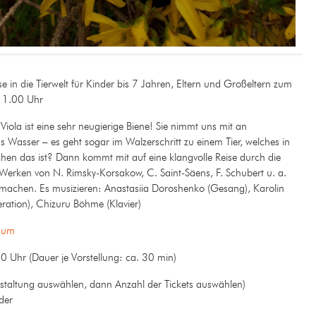
se in die Tierwelt für Kinder bis 7 Jahren, Eltern und Großeltern zum
11.00 Uhr
a ist eine sehr neugierige Biene! Sie nimmt uns mit an
s Wasser – es geht sogar im Walzerschritt zu einem Tier, welches in
lchen das ist? Dann kommt mit auf eine klangvolle Reise durch die
t Werken von N. Rimsky-Korsakow, C. Saint-Säens, F. Schubert u. a.
tmachen. Es musizieren: Anastasiia Doroshenko (Gesang), Karolin
ration), Chizuru Böhme (Klavier)
raum
Uhr (Dauer je Vorstellung: ca. 30 min)
staltung auswählen, dann Anzahl der Tickets auswählen)
der