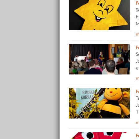
F
S
b
M
m
F
S
J
u
m
F
T
J
1
m
F