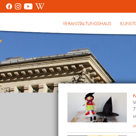
VERANSTALTUNGSHAUS
KUNST
F
V
7
u
m