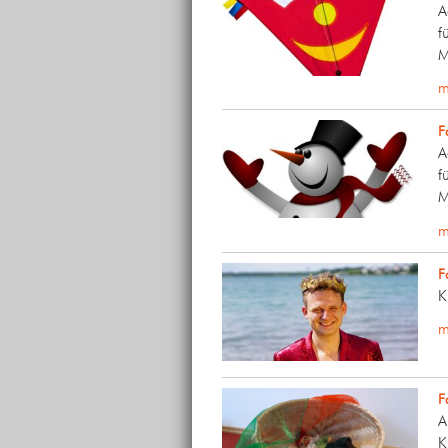
A
f
M
m
F
A
f
M
m
F
K
m
F
A
K