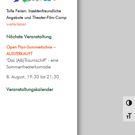
Tolle Ferien: Insektenfreundliche
Angebote und Theater-Film-Camp
weiterlesen
Nächste Veranstaltung
Open Flair-Sommerbühne –
AUSVERKAUFT
"Das (Alb)Traumschiff" - eine
Sommertheaterkomödie
8. August, 19:30
bis
21:30
Veranstaltungskalender
Umsch
Schrif