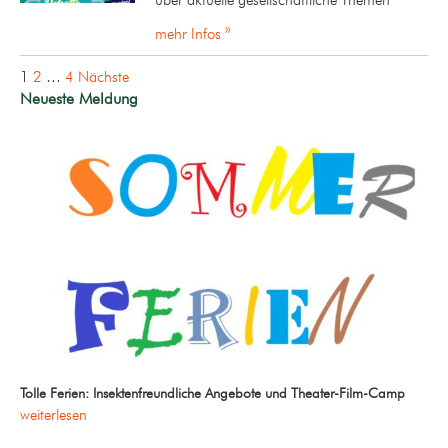
über aktuelle gesellschaftliche Themen
mehr Infos »
Seitennummerierung
1
2
…
4
Nächste
der
Neueste Meldung
Beiträge
Tolle Ferien: Insektenfreundliche Angebote und Theater-Film-Camp
weiterlesen