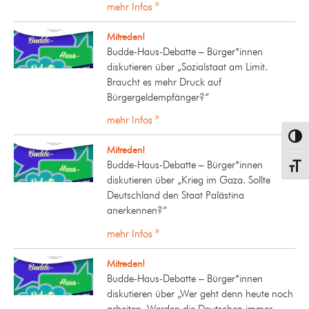
mehr Infos »
Mitreden!
Budde-Haus-Debatte – Bürger*innen
diskutieren über „Sozialstaat am Limit.
Braucht es mehr Druck auf
Bürgergeldempfänger?“
mehr Infos »
Umsch
Mitreden!
Budde-Haus-Debatte – Bürger*innen
Schrif
diskutieren über „Krieg im Gaza. Sollte
Deutschland den Staat Palästina
anerkennen?“
mehr Infos »
Mitreden!
Budde-Haus-Debatte – Bürger*innen
diskutieren über „Wer geht denn heute noch
arbeiten. Werden die Deutschen immer