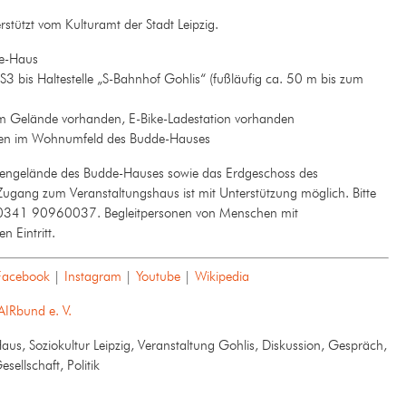
tützt vom Kulturamt der Stadt Leipzig.
de-Haus
 bis Haltestelle „S-Bahnhof Gohlis“ (fußläufig ca. 50 m bis zum
m Gelände vorhanden, E-Bike-Ladestation vorhanden
ten im Wohnumfeld des Budde-Hauses
ngelände des Budde-Hauses sowie das Erdgeschoss des
 Zugang zum Veranstaltungshaus ist mit Unterstützung möglich. Bitte
on 0341 90960037. Begleitpersonen von Menschen mit
 Eintritt.
Facebook
|
Instagram
|
Youtube
|
Wikipedia
AIRbund e. V.
aus, Soziokultur Leipzig, Veranstaltung Gohlis, Diskussion, Gespräch,
sellschaft, Politik