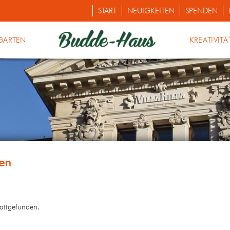
START
NEUIGKEITEN
SPENDEN
GARTEN
KREATIVITÄ
tattgefunden.