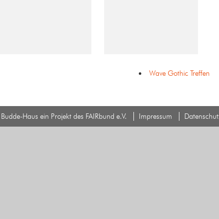
Wave Gothic Treffen
Budde-Haus ein Projekt des FAIRbund e.V.
Impressum
Datenschut