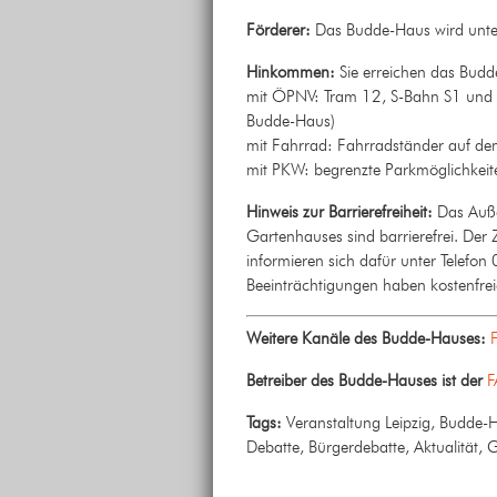
Förderer:
Das Budde-Haus wird unters
Hinkommen:
Sie erreichen das Bud
mit ÖPNV: Tram 12, S-Bahn S1 und S3
Budde-Haus)
mit Fahrrad: Fahrradständer auf de
mit PKW: begrenzte Parkmöglichkei
Hinweis zur Barrierefreiheit:
Das Auße
Gartenhauses sind barrierefrei. Der
informieren sich dafür unter Telef
Beeinträchtigungen haben kostenfreien
Weitere Kanäle des Budde-Hauses:
Betreiber des Budde-Hauses ist der
F
Tags:
Veranstaltung Leipzig, Budde-H
Debatte, Bürgerdebatte, Aktualität, Ge