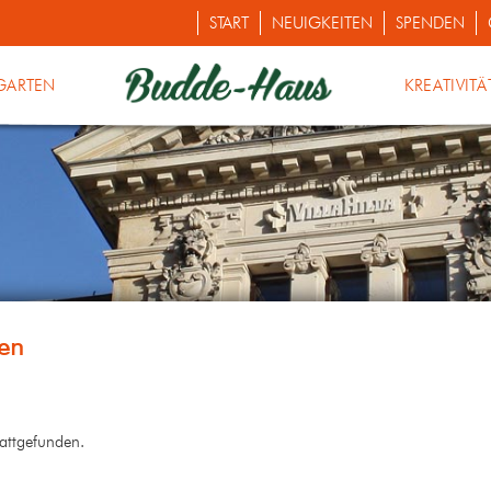
START
NEUIGKEITEN
SPENDEN
GARTEN
KREATIVITÄ
tattgefunden.