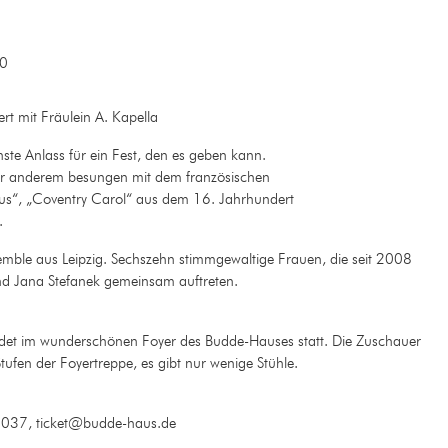
0
rt mit Fräulein A. Kapella
nste Anlass für ein Fest, den es geben kann.
ter anderem besungen mit dem französischen
ésus“, „Coventry Carol“ aus dem 16. Jahrhundert
.
semble aus Leipzig. Sechszehn stimmgewaltige Frauen, die seit 2008
und Jana Stefanek gemeinsam auftreten.
ndet im wunderschönen Foyer des Budde-Hauses statt. Die Zuschauer
tufen der Foyertreppe, es gibt nur wenige Stühle.
037, ticket@budde-haus.de