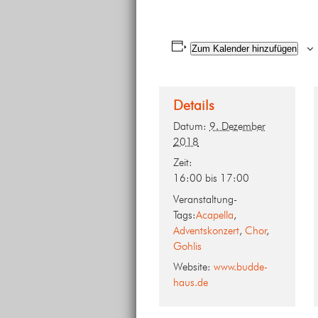
Zum Kalender hinzufügen
Details
Datum:
9. Dezember
2018
Zeit:
16:00 bis 17:00
Veranstaltung-
Tags:
Acapella
,
Adventskonzert
,
Chor
,
Gohlis
Website:
www.budde-
haus.de