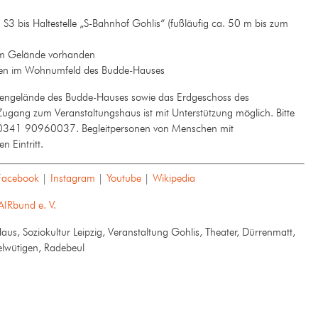
3 bis Haltestelle „S-Bahnhof Gohlis“ (fußläufig ca. 50 m bis zum
em Gelände vorhanden
ten im Wohnumfeld des Budde-Hauses
ngelände des Budde-Hauses sowie das Erdgeschoss des
 Zugang zum Veranstaltungshaus ist mit Unterstützung möglich. Bitte
on 0341 90960037. Begleitpersonen von Menschen mit
 Eintritt.
Facebook
|
Instagram
|
Youtube
|
Wikipedia
AIRbund e. V.
us, Soziokultur Leipzig, Veranstaltung Gohlis, Theater, Dürrenmatt,
ielwütigen, Radebeul