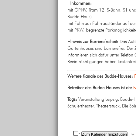
Hinkommen:
mit ÖPNV: Tram 12, S-Bahn: S1 und S
Budde-Haus)
mit Fahrrad: Fahrradständer auf d
mit PKW: begrenzte Parkmöglichkei
Hinweis zur Barrierefreiheit:
Das Auße
Gartenhauses sind barrierefrei. Der
informieren sich dafür unter Telef
Beeinträchtigungen haben kostenfreien
Weitere Kanäle des Budde-Hauses:
Betreiber des Budde-Hauses ist der
F
Tags:
Veranstaltung Leipzig, Budde-Ha
Schülertheater, Theaterstück, Die Sp
Zum Kalender hinzufügen