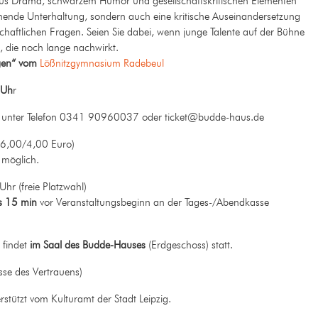
 aus Drama, schwarzem Humor und gesellschaftskritischen Elementen
nnende Unterhaltung, sondern auch eine kritische Auseinandersetzung
schaftlichen Fragen. Seien Sie dabei, wenn junge Talente auf der Bühne
, die noch lange nachwirkt.
igen“ vom
Lößnitzgymnasium Radebeul
 Uh
r
n
unter Telefon 0341 90960037 oder ticket@budde-haus.de
/6,00/4,00 Euro)
 möglich.
r (freie Platzwahl)
s 15 min
vor Veranstaltungsbeginn an der Tages-/Abendkasse
 findet
im Saal des Budde-Hauses
(Erdgeschoss) statt.
se des Vertrauens)
tützt vom Kulturamt der Stadt Leipzig.