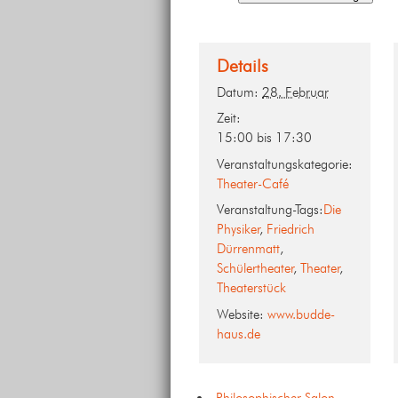
Details
Datum:
28. Februar
Zeit:
15:00 bis 17:30
Veranstaltungskategorie:
Theater-Café
Veranstaltung-Tags:
Die
Physiker
,
Friedrich
Dürrenmatt
,
Schülertheater
,
Theater
,
Theaterstück
Website:
www.budde-
haus.de