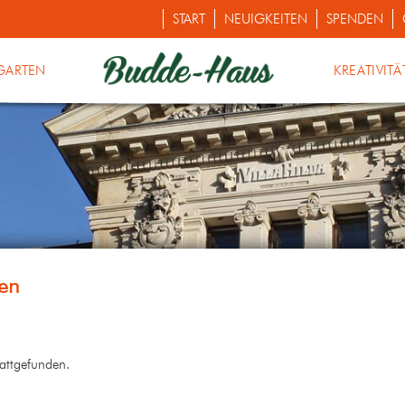
START
NEUIGKEITEN
SPENDEN
GARTEN
KREATIVITÄ
tattgefunden.