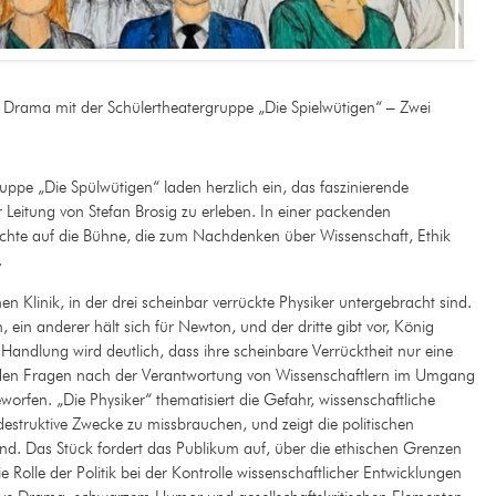
 Drama mit der Schülertheatergruppe „Die Spielwütigen“ – Zwei
ppe „Die Spülwütigen“ laden herzlich ein, das faszinierende
r Leitung von Stefan Brosig zu erleben. In einer packenden
ichte auf die Bühne, die zum Nachdenken über Wissenschaft, Ethik
.
hen Klinik, in der drei scheinbar verrückte Physiker untergebracht sind.
n, ein anderer hält sich für Newton, und der dritte gibt vor, König
Handlung wird deutlich, dass ihre scheinbare Verrücktheit nur eine
erden Fragen nach der Verantwortung von Wissenschaftlern im Umgang
worfen. „Die Physiker“ thematisiert die Gefahr, wissenschaftliche
estruktive Zwecke zu missbrauchen, und zeigt die politischen
d. Das Stück fordert das Publikum auf, über die ethischen Grenzen
olle der Politik bei der Kontrolle wissenschaftlicher Entwicklungen