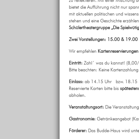
zu reflektieren. Mit einer Mischung
bietet die Aufführung nicht nur spa
mit aktuellen politischen und wissen
stehen und eine Geschichte erzählen
Schülertheatergruppe „Die Spielwüt
Zwei Vorstellungen: 15.00 & 19.00
Wir empfehlen
Kartenreservierunge
Eintritt:
Zahl´ was du kannst! (8,00
Bitte beachten: Keine Kartenzahlung
Einlass:
ab 14.15 Uhr bzw. 18.15 Uh
Reservierte Karten bitte bis
spätesten
abholen.
Veranstaltungsort:
Die Veranstaltung
Gastronomie:
Getränkeangebot (Kas
Förderer:
Das Budde-Haus wird unters