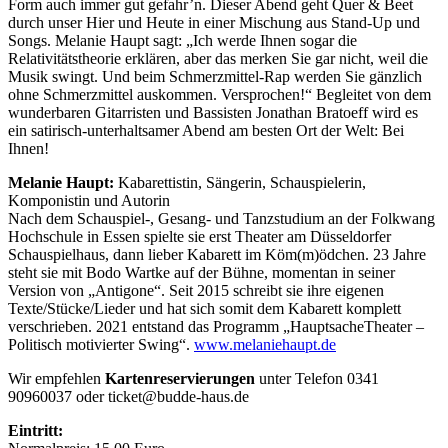
Form auch immer gut gefahr’n. Dieser Abend geht Quer & Beet
durch unser Hier und Heute in einer Mischung aus Stand-Up und
Songs. Melanie Haupt sagt: „Ich werde Ihnen sogar die
Relativitätstheorie erklären, aber das merken Sie gar nicht, weil die
Musik swingt. Und beim Schmerzmittel-Rap werden Sie gänzlich
ohne Schmerzmittel auskommen. Versprochen!“ Begleitet von dem
wunderbaren Gitarristen und Bassisten Jonathan Bratoeff wird es
ein satirisch-unterhaltsamer Abend am besten Ort der Welt: Bei
Ihnen!
Melanie Haupt:
Kabarettistin, Sängerin, Schauspielerin,
Komponistin und Autorin
Nach dem Schauspiel-, Gesang- und Tanzstudium an der Folkwang
Hochschule in Essen spielte sie erst Theater am Düsseldorfer
Schauspielhaus, dann lieber Kabarett im Köm(m)ödchen. 23 Jahre
steht sie mit Bodo Wartke auf der Bühne, momentan in seiner
Version von „Antigone“. Seit 2015 schreibt sie ihre eigenen
Texte/Stücke/Lieder und hat sich somit dem Kabarett komplett
verschrieben. 2021 entstand das Programm „HauptsacheTheater –
Politisch motivierter Swing“.
www.melaniehaupt.de
Wir empfehlen
Kartenreservierungen
unter Telefon 0341
90960037 oder ticket@budde-haus.de
Eintritt: