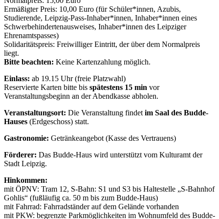
Normalpreis: 15,00 Euro
Ermäßigter Preis: 10,00 Euro (für Schüler*innen, Azubis,
Studierende, Leipzig-Pass-Inhaber*innen, Inhaber*innen eines
Schwerbehindertenausweises, Inhaber*innen des Leipziger
Ehrenamtspasses)
Solidaritätspreis: Freiwilliger Eintritt, der über dem Normalpreis
liegt.
Bitte beachten:
Keine Kartenzahlung möglich.
Einlass:
ab 19.15 Uhr (freie Platzwahl)
Reservierte Karten bitte bis
spätestens 15 min
vor
Veranstaltungsbeginn an der Abendkasse abholen.
Veranstaltungsort:
Die Veranstaltung findet
im Saal des Budde-
Hauses
(Erdgeschoss) statt.
Gastronomie:
Getränkeangebot (Kasse des Vertrauens)
Förderer:
Das Budde-Haus wird unterstützt vom Kulturamt der
Stadt Leipzig.
Hinkommen:
mit ÖPNV: Tram 12, S-Bahn: S1 und S3 bis Haltestelle „S-Bahnhof
Gohlis“ (fußläufig ca. 50 m bis zum Budde-Haus)
mit Fahrrad: Fahrradständer auf dem Gelände vorhanden
mit PKW: begrenzte Parkmöglichkeiten im Wohnumfeld des Budde-