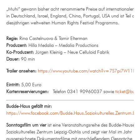
„Muhi“ gewann bisher acht renommierte Preise auf internationalen Fes
in Deutschland, Israel, England, China, Portugal, USA und ist Teil des
diesjährigen weltweiten Human Rights Festival Programms.
Regie:
Rina Castelnuovo & Tamir Elterman
Produzent:
Hilla Medalia – Medalia Productions
Ko-Produzent:
Jürgen Kleinig – Neue Celluloid Fabrik
Dauer:
90 min
Trailer ansehen:
https://www.youtube.com/watch?v=7S7pi7W11HE
Eintritt:
5,00 Euro
Kartenreservierungen:
Telefon 0341 90960037 sowie
ticket@budd
Budde-Haus gefällt mir:
https://www.facebook.com/Budde.Haus.Soziokulturelles.Zentrum.Leip
Sonntagsfilm um vier
ist eine Veranstaltungsreihe des Budde-Hauses 
Soziokulturelles Zentrum Leipzig-Gohlis und zeigt vier Mal im Jahr
ausgezeichnete Dokumentarfilme mit anschließendem Gespräche mit