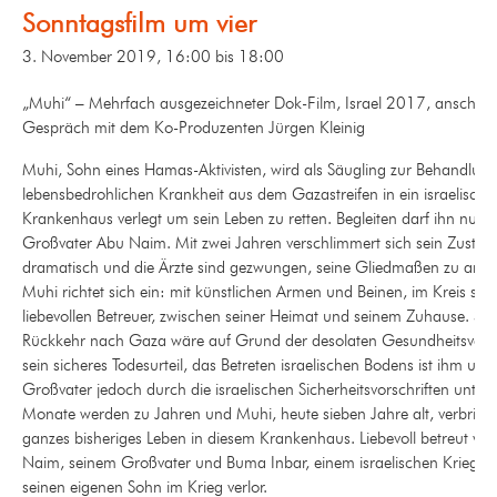
Sonntagsfilm um vier
3. November 2019, 16:00
bis
18:00
„Muhi“ –
Mehrfach ausgezeichneter Dok-Film, Israel 2017, anschlie
Gespräch mit dem Ko-Produzenten Jürgen Kleinig
Muhi, Sohn eines Hamas-Aktivisten, wird als Säugling zur Behandlung
lebensbedrohlichen Krankheit aus dem Gazastreifen in ein israelische
Krankenhaus verlegt um sein Leben zu retten. Begleiten darf ihn nur s
Großvater Abu Naim. Mit zwei Jahren verschlimmert sich sein Zustan
dramatisch und die Ärzte sind gezwungen, seine Gliedmaßen zu ampu
Muhi richtet sich ein: mit künstlichen Armen und Beinen, im Kreis sein
liebevollen Betreuer, zwischen seiner Heimat und seinem Zuhause. Sei
Rückkehr nach Gaza wäre auf Grund der desolaten Gesundheitsver
sein sicheres Todesurteil, das Betreten israelischen Bodens ist ihm un
Großvater jedoch durch die israelischen Sicherheitsvorschriften unters
Monate werden zu Jahren und Muhi, heute sieben Jahre alt, verbringt
ganzes bisheriges Leben in diesem Krankenhaus. Liebevoll betreut vo
Naim, seinem Großvater und Buma Inbar, einem israelischen Kriegsve
seinen eigenen Sohn im Krieg verlor.