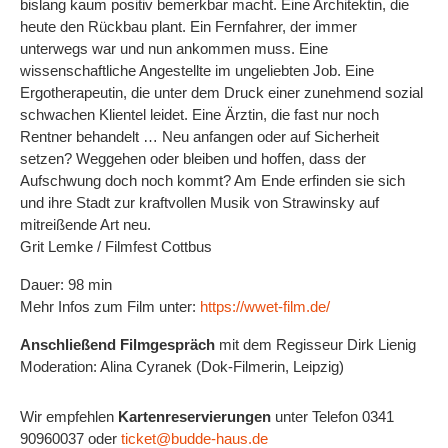
bislang kaum positiv bemerkbar macht. Eine Architektin, die
heute den Rückbau plant. Ein Fernfahrer, der immer
unterwegs war und nun ankommen muss. Eine
wissenschaftliche Angestellte im ungeliebten Job. Eine
Ergotherapeutin, die unter dem Druck einer zunehmend sozial
schwachen Klientel leidet. Eine Ärztin, die fast nur noch
Rentner behandelt … Neu anfangen oder auf Sicherheit
setzen? Weggehen oder bleiben und hoffen, dass der
Aufschwung doch noch kommt? Am Ende erfinden sie sich
und ihre Stadt zur kraftvollen Musik von Strawinsky auf
mitreißende Art neu.
Grit Lemke / Filmfest Cottbus
Dauer: 98 min
Mehr Infos zum Film unter:
https://wwet-film.de/
Anschließend Filmgespräch
mit dem Regisseur Dirk Lienig
Moderation: Alina Cyranek (Dok-Filmerin, Leipzig)
Wir empfehlen
Kartenreservierungen
unter Telefon 0341
90960037 oder
ticket@budde-haus.de