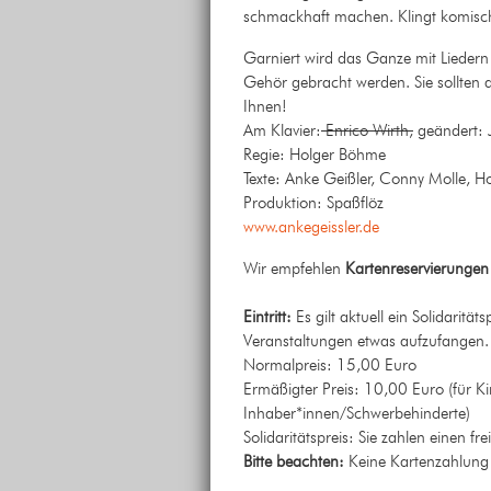
schmackhaft machen. Klingt komisch
Garniert wird das Ganze mit Liedern v
Gehör gebracht werden. Sie sollten a
Ihnen!
Am Klavier:
Enrico Wirth,
geändert: J
Regie: Holger Böhme
Texte: Anke Geißler, Conny Molle, H
Produktion: Spaßflöz
www.ankegeissler.de
Wir empfehlen
Kartenreservierungen
Eintritt:
Es gilt aktuell ein Solidarit
Veranstaltungen etwas aufzufangen.
Normalpreis: 15,00 Euro
Ermäßigter Preis: 10,00 Euro (für Ki
Inhaber*innen/Schwerbehinderte)
Solidaritätspreis: Sie zahlen einen fre
Bitte beachten:
Keine Kartenzahlung