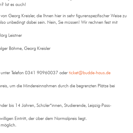
? Ist es auch!
on Georg Kreisler, die Ihnen hier in sehr figurenspezifischer Weise zu
lso unbedingt dabei sein. Nein, Sie müssen! Wir rechnen fest mit
örg Leistner
olger Böhme, Georg Kreisler
unter Telefon 0341 90960037 oder
ticket@budde-haus.de
ätspreis, um die Mindereinnahmen durch die begrenzten Plätze bei
nder bis 14 Jahren, Schüler*innen, Studierende, Leipzig-Pass-
iwilligen Eintritt, der über dem Normalpreis liegt.
 möglich.