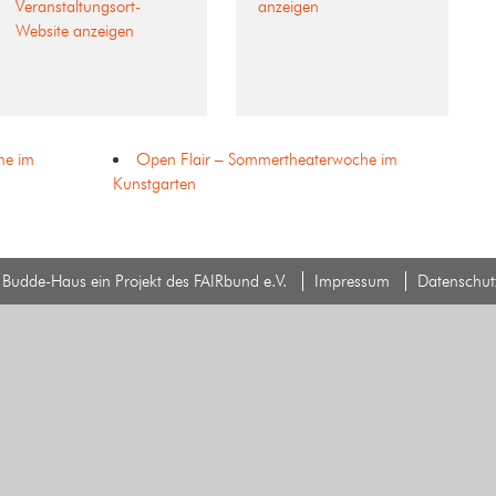
Veranstaltungsort-
anzeigen
Website anzeigen
he im
Open Flair – Sommertheaterwoche im
Kunstgarten
Budde-Haus ein Projekt des FAIRbund e.V.
Impressum
Datenschut