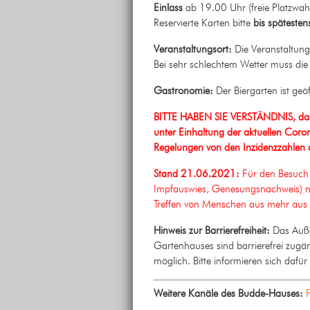
Einlass
ab 19.00 Uhr
(freie Platzwah
Reservierte Karten bitte
bis späteste
Veranstaltungsort:
Die Veranstaltung
Bei sehr schlechtem Wetter muss die 
Gastronomie:
Der Biergarten ist geöf
BITTE HABEN SIE VERSTÄNDNIS, dass
unter Einhaltung der aktuellen Coro
Regelungen von den
Inzidenzzahlen
Stand 21.06.2021:
Für den Besuch 
Impfauswies, Genesungsnachweis) no
Treffen von Menschen aus mehr aus
Hinweis zur Barrierefreiheit:
Das Auße
Gartenhauses sind barrierefrei zugä
möglich. Bitte informieren sich daf
Weitere Kanäle des Budde-Hauses: