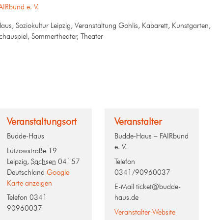
AIRbund e. V.
us, Soziokultur Leipzig, Veranstaltung Gohlis, Kabarett, Kunstgarten,
chauspiel, Sommertheater, Theater
Veranstaltungsort
Veranstalter
Budde-Haus
Budde-Haus – FAIRbund
e. V.
Lützowstraße 19
Leipzig
,
Sachsen
04157
Telefon
Deutschland
Google
0341/90960037
Karte anzeigen
E-Mail
ticket@budde-
Telefon
0341
haus.de
90960037
Veranstalter-Website