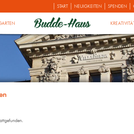
START
NEUIGKEITEN
SPENDEN
GARTEN
KREATIVITÄ
tattgefunden.