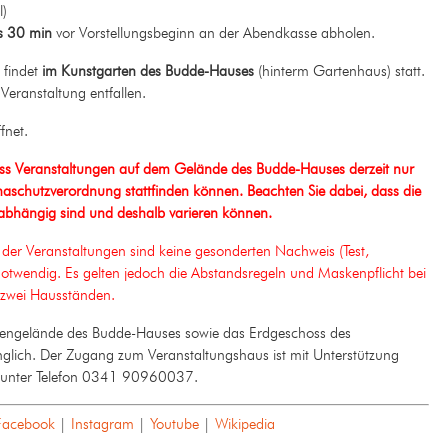
l)
ns 30 min
vor Vorstellungsbeginn an der Abendkasse abholen.
 findet
im Kunstgarten des Budde-Hauses
(hinterm Gartenhaus) statt.
Veranstaltung entfallen.
fnet.
 Veranstaltungen auf dem Gelände des Budde-Hauses derzeit nur
naschutzverordnung stattfinden können. Beachten Sie dabei, dass die
abhängig sind und deshalb varieren können.
der Veranstaltungen sind keine gesonderten Nachweis (Test,
twendig. Es gelten jedoch die Abstandsregeln und Maskenpflicht bei
 zwei Hausständen.
ngelände des Budde-Hauses sowie das Erdgeschoss des
nglich. Der Zugang zum Veranstaltungshaus ist mit Unterstützung
ür unter Telefon 0341 90960037.
Facebook
|
Instagram
|
Youtube
|
Wikipedia